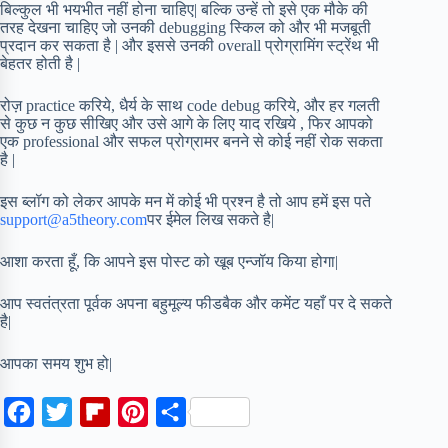
बिल्कुल भी भयभीत नहीं होना चाहिए| बल्कि उन्हें तो इसे एक मौके की
तरह देखना चाहिए जो उनकी debugging स्किल को और भी मजबूती
प्रदान कर सकता है | और इससे उनकी overall प्रोग्रामिंग स्ट्रेंथ भी
बेहतर होती है |
रोज़ practice करिये, धैर्य के साथ code debug करिये, और हर गलती
से कुछ न कुछ सीखिए और उसे आगे के लिए याद रखिये , फिर आपको
एक professional और सफल प्रोग्रामर बनने से कोई नहीं रोक सकता
है |
इस ब्लॉग को लेकर आपके मन में कोई भी प्रश्न है तो आप हमें इस पते
support@a5theory.com
पर ईमेल लिख सकते है|
आशा करता हूँ, कि आपने इस पोस्ट को खूब एन्जॉय किया होगा|
आप स्वतंत्रता पूर्वक अपना बहुमूल्य फीडबैक और कमेंट यहाँ पर दे सकते
है|
आपका समय शुभ हो|
F
T
F
P
S
a
w
l
i
h