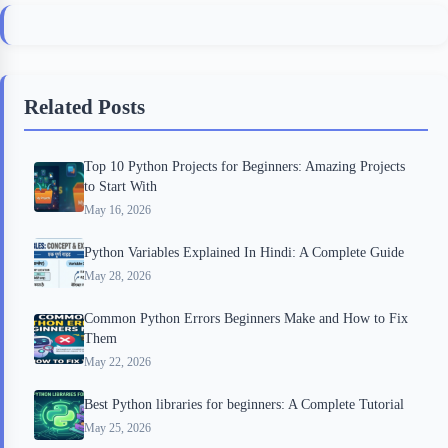
c
i
i
n
a
e
t
p
t
r
b
t
b
e
e
Related Posts
o
e
o
r
o
r
a
e
Top 10 Python Projects for Beginners: Amazing Projects
k
r
s
to Start With
d
t
May 16, 2026
Python Variables Explained In Hindi: A Complete Guide
May 28, 2026
Common Python Errors Beginners Make and How to Fix
Them
May 22, 2026
Best Python libraries for beginners: A Complete Tutorial
May 25, 2026