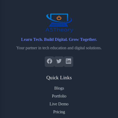
o
r
a
e
k
r
s
d
t
Learn Tech. Build Digital. Grow Together.
Your partner in tech education and digital solutions.
Quick Links
Blogs
Portfolio
Live Demo
Pricing