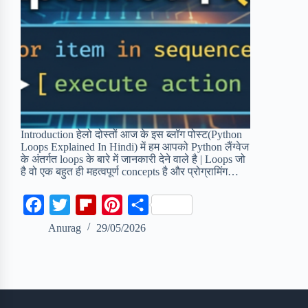
Introduction हेलो दोस्तों आज के इस ब्लॉग पोस्ट(Python
Loops Explained In Hindi) में हम आपको Python लैंग्वेज
के अंतर्गत loops के बारे में जानकारी देने वाले है | Loops जो
है वो एक बहुत ही महत्वपूर्ण concepts है और प्रोग्रामिंग…
F
T
F
P
S
a
w
l
i
h
Anurag
29/05/2026
c
i
i
n
a
e
t
p
t
r
b
t
b
e
e
o
e
o
r