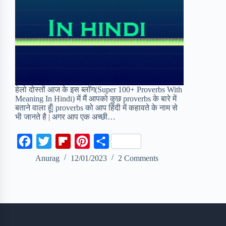
हेलो दोस्तों आज के इस ब्लॉग(Super 100+ Proverbs With
Meaning In Hindi) में मैं आपको कुछ proverbs के बारे में
बताने वाला हूँ| proverbs को आप हिंदी में कहावते के नाम से
भी जानते है | अगर आप एक अच्छी…
F
T
F
P
S
a
w
l
i
h
Anurag
12/01/2023
2 Comments
c
i
i
n
a
e
t
p
t
r
b
t
b
e
e
o
e
o
r