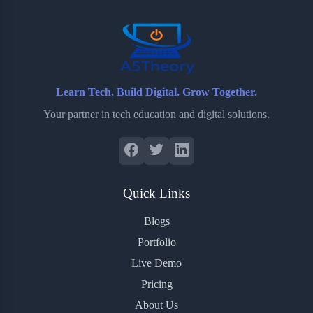
o
r
a
e
k
r
s
d
t
Learn Tech. Build Digital. Grow Together.
Your partner in tech education and digital solutions.
Quick Links
Blogs
Portfolio
Live Demo
Pricing
About Us