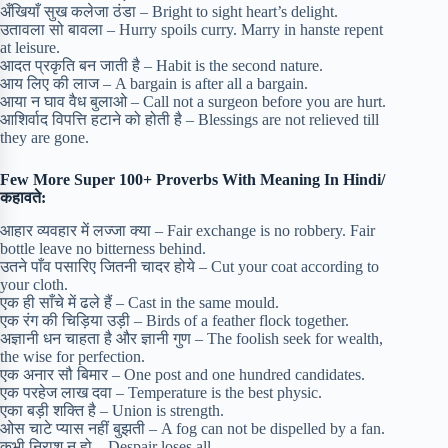
अँखियाँ सुख कलेजा ठंडा – Bright to sight heart’s delight.
उतावला सो बावला – Hurry spoils curry. Marry in hanste repent
at leisure.
आदत प्रकृति बन जाती है – Habit is the second nature.
आय लिए की लाज – A bargain is after all a bargain.
आया न घाव वैध बुलाओ – Call not a surgeon before you are hurt.
आशिर्वाद विपत्ति हटाने को होती है – Blessings are not relieved till
they are gone.
Few More
Super 100+ Proverbs With Meaning In Hindi/
कहावते:
आहार व्यवहार में लज्जा क्या – Fair exchange is no robbery. Fair
bottle leave no bitterness behind.
उतने पाँव पसारिए जितनी चादर होये – Cut your coat according to
your cloth.
एक ही साँचे में ढले हैं – Cast in the same mould.
एक रंग की चिड़िया उड़ी – Birds of a feather flock together.
अज्ञानी धन चाहता है और ज्ञानी गुण – The foolish seek for wealth,
the wise for perfection.
एक अनार सौ बिमार – One post and one hundred candidates.
एक परहेज लाख दवा – Temperature is the best physic.
एका बड़ी शक्ति है – Union is strength.
ओस चाटे प्यास नहीं बुझती – A fog can not be dispelled by a fan.
कभी निराश न हो – Despair loses all.