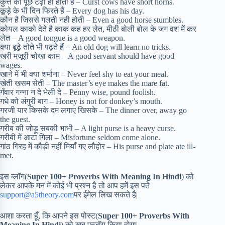
कुत्ते की पूँछ टेढ़ी ही होती है – Curst cows have short horns.
कूड़े के भी दिन फिरते हैं – Every dog has his day.
कौन है जिससे गलती नही होती – Even a good horse stumbles.
कोयल काको देते है काक कह हर लेत, मीठी बोली बोल के जग वश में कर
लेत – A good tongue is a good weapon.
क्या बूढ़े तोते भी पढ़ते हैं – An old dog will learn no tricks.
खरी मजूरी चोखा काम – A good servant should have good
wages.
खाने में भी क्या शर्माना – Never feel shy to eat your meal.
खेती खसम सेती – The master’s eye makes the mare fat.
गँवार गन्ना न दे भेली दे – Penny wise, pound foolish.
गधे को अंगुरी बाग – Honey is not for donkey’s mouth.
गरजी यार किसके दम लगाए खिसके – The dinner over, away go
the guest.
गरीब की जोड़ू सबकी भाभी – A light purse is a heavy curse.
गरीबी में आटा गिला – Misfortune seldom come alone.
गांठ गिरह में कौड़ी नहीं मियाँ गए लौहोर – His purse and plate ate ill-
met.
इस ब्लॉग(
Super 100+ Proverbs With Meaning In Hindi
) को
लेकर आपके मन में कोई भी प्रश्न है तो आप हमें इस पते
support@a5theory.com
पर ईमेल लिख सकते है|
आशा करता हूँ, कि आपने इस पोस्ट(
Super 100+ Proverbs With
Meaning In Hindi
) को खूब एन्जॉय किया होगा|