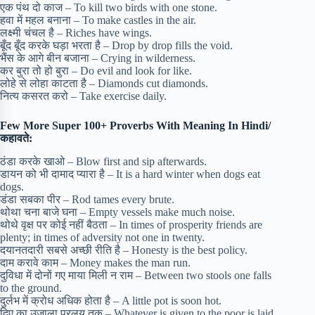
एक पंथ दो काज – To kill two birds with one stone.
हवा में महल बनाना – To make castles in the air.
लक्ष्मी चंचल है – Riches have wings.
बूँद बूँद करके घड़ा भरता है – Drop by drop fills the void.
भैंस के आगे बीन बजाना – Crying in wilderness.
कर बुरा तो हो बुरा – Do evil and look for like.
लोहे से लोहा काटता है – Diamonds cut diamonds.
नित्य कसरत करो – Take exercise daily.
Few More
Super 100+ Proverbs With Meaning In Hindi/
कहावते:
ठंडा करके खाओ – Blow first and sip afterwards.
डायन को भी दामाद प्यारा है – It is a hard winter when dogs eat
dogs.
डंडा सबका पीर – Rod tames every brute.
थोथा चना बाजे घना – Empty vessels make much noise.
थोथे वृक्ष पर कोई नहीं बैठता – In times of prosperity friends are
plenty; in times of adversity not one in twenty.
दयानतदारी सबसे अच्छी रीति है – Honesty is the best policy.
दाम करावे काम – Money makes the man run.
दुविधा में दोनों गए माया मिली न राम – Between two stools one falls
to the ground.
दुर्लभ में क्रोध अधिक होता है – A little pot is soon hot.
दिए का उजाला प्रलय तक – Whatever is given to the poor is laid