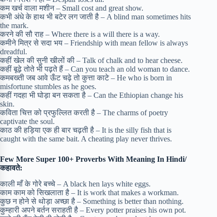
कम खर्च वाला मशीन – Small cost and great show.
कभी अंधे के हाथ भी बटेर लग जाती है – A blind man sometimes hits
the mark.
करने की सौ राह – Where there is a will there is a way.
कमीने मित्र से सदा भय – Friendship with mean fellow is always
dreadful.
कहीं खेल की सुनी खीलों की – Talk of chalk and to hear cheese.
कहीं बूढ़े तोते भी पढ़ते हैं – Can you teach an old woman to dance.
कमबख्ती जब आवे ऊँट चढ़े तो कुत्ता काटे – He who is born in
misfortune stumbles as he goes.
कहीं गदहा भी घोड़ा बन सकता है – Can the Ethiopian change his
skin.
कविता चित्त को प्रफुल्लित करती है – The charms of poetry
captivate the soul.
काठ की हड़िया एक ही बार चढ़ती है – It is the silly fish that is
caught with the same bait. A cheating play never thrives.
Few More
Super 100+ Proverbs With Meaning In Hindi/
कहावते:
काली माँ के गोरे बच्चे – A black hen lays white eggs.
काम काम को सिखलाता है – It is work that makes a workman.
कुछ न होने से थोड़ा अच्छा है – Something is better than nothing.
कुम्हारी अपने बर्तन सराहती है – Every potter praises his own pot.