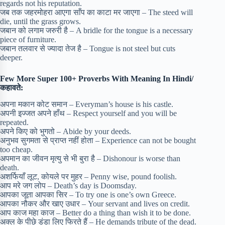
regards not his reputation.
जब तक जहरमोहरा आएगा साँप का काटा मर जाएगा – The steed will
die, until the grass grows.
जबान को लगाम जरुरी है – A bridle for the tongue is a necessary
piece of furniture.
जबान तलवार से ज्यादा तेज है – Tongue is not steel but cuts
deeper.
Few More
Super 100+ Proverbs With Meaning In Hindi/
कहावते:
अपना मकान कोट समान – Everyman’s house is his castle.
अपनी इज्जत अपने हाँथ – Respect yourself and you will be
repeated.
अपने किए को भुगतो – Abide by your deeds.
अनुभव सुगमता से प्राप्त नहीं होता – Experience can not be bought
too cheap.
अपमान का जीवन मृत्यु से भी बुरा है – Dishonour is worse than
death.
अशर्फियाँ लूट, कोयले पर मुहर – Penny wise, pound foolish.
आप मरे जग लोप – Death’s day is Doomsday.
आपका जूता आपका सिर – To try one is one’s own Greece.
आपका नौकर और खाए उधार – Your servant and lives on credit.
आप काज महा काज – Better do a thing than wish it to be done.
अक्ल के पीछे डंडा लिए फिरते हैं – He demands tribute of the dead.