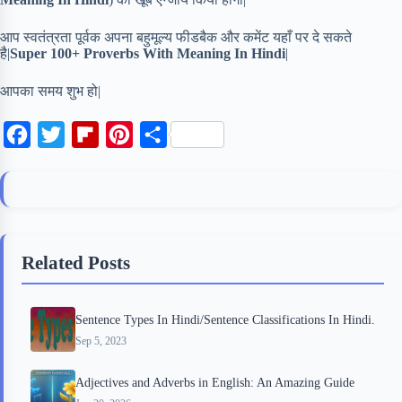
आप स्वतंत्रता पूर्वक अपना बहुमूल्य फीडबैक और कमेंट यहाँ पर दे सकते
है|
Super 100+ Proverbs With Meaning In Hindi
|
आपका समय शुभ हो|
F
T
F
P
S
a
w
l
i
h
c
i
i
n
a
e
t
p
t
r
b
t
b
e
e
Related Posts
o
e
o
r
o
r
a
e
Sentence Types In Hindi/Sentence Classifications In Hindi.
k
r
s
Sep 5, 2023
d
t
Adjectives and Adverbs in English: An Amazing Guide