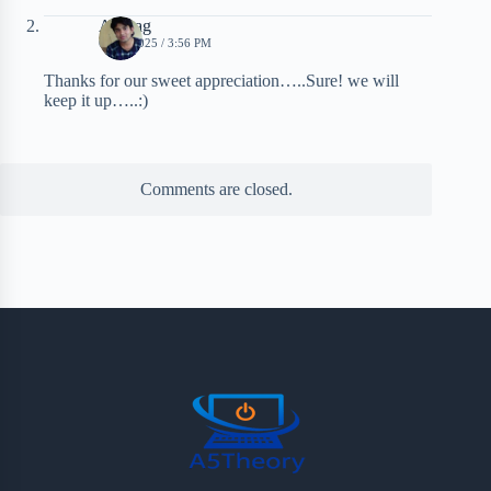
Anurag
01/11/2025 / 3:56 PM
Thanks for our sweet appreciation…..Sure! we will
keep it up…..:)
Comments are closed.