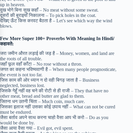
up in heaven.
दुख भोगे बिना सुख कहाँ – No meat without some sweat.
दूसरों की बुराइयाँ निकालना – To pick holes in the coat.
देखिए ऊँट किस करवट बैठता है – Let’s see which way the wind
blows.
Few More
Super 100+ Proverbs With Meaning In Hindi/
कहावते:
जरा जमीन औरत लड़ाई की जड़ है – Money, women, and land are
the roots of all trouble.
जहाँ फूल वहाँ काँटा – No rose without a thron.
जगत का कहना भविष्यवाणी है – When many people prognosticate,
the event is not too far.
जिस काम की ओर ध्यान न दो वही बिगड़ जाता है – Business
neglected, business lost.
जिसके गेहूँ नहीं वह चने की रोटी से ही राजी – They that have no
other meat, bread and butter are glad to them.
जितना धन उतनी चिंता – Much coin, much care.
जिसका इलाज नहीं उसका कोई उपाय नहीं – What can not be cured
must be endured.
जैसा बर्ताव अपने साथ करना चाहो वैसा आप भी करो – Do as you
would be done by.
जैसा आया वैसा गया – Evil got, evil spent.