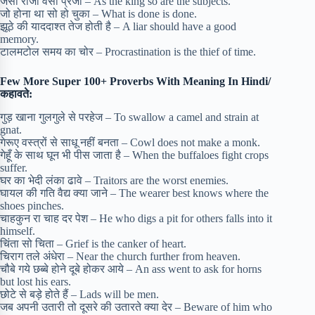
जैसा राजा वैसी प्रजा – As the king so are the subjects.
जो होना था सो हो चुका – What is done is done.
झूठे की याददाश्त तेज होती है – A liar should have a good
memory.
टालमटोल समय का चोर – Procrastination is the thief of time.
Few More
Super 100+ Proverbs With Meaning In Hindi/
कहावते:
गुड़ खाना गुलगुले से परहेज – To swallow a camel and strain at
gnat.
गेरूए वस्त्रों से साधू नहीं बनता – Cowl does not make a monk.
गेहूँ के साथ घून भी पीस जाता है – When the buffaloes fight crops
suffer.
घर का भेदी लंका ढावे – Traitors are the worst enemies.
घायल की गति वैद्य क्या जाने – The wearer best knows where the
shoes pinches.
चाहकुन रा चाह दर पेश – He who digs a pit for others falls into it
himself.
चिंता सो चिता – Grief is the canker of heart.
चिराग तले अंधेरा – Near the church further from heaven.
चौबे गये छब्बे होने दूबे होकर आये – An ass went to ask for horns
but lost his ears.
छोटे से बड़े होते हैं – Lads will be men.
जब अपनी उतारी तो दूसरे की उतारते क्या देर – Beware of him who