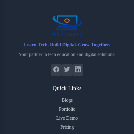
o
r
a
e
k
r
s
d
t
Learn Tech. Build Digital. Grow Together.
Your partner in tech education and digital solutions.
Quick Links
Blogs
Portfolio
Live Demo
Pricing