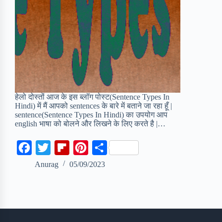
हेलो दोस्तों आज के इस ब्लॉग पोस्ट(Sentence Types In
Hindi) में मैं आपको sentences के बारे में बताने जा रहा हूँ |
sentence(Sentence Types In Hindi) का उपयोग आप
english भाषा को बोलने और लिखने के लिए करते है |…
F
T
F
P
S
a
w
l
i
h
Anurag
05/09/2023
c
i
i
n
a
e
t
p
t
r
b
t
b
e
e
o
e
o
r