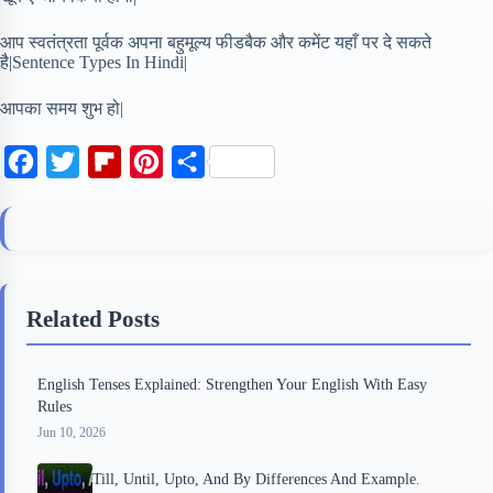
आप स्वतंत्रता पूर्वक अपना बहुमूल्य फीडबैक और कमेंट यहाँ पर दे सकते
है|Sentence Types In Hindi|
आपका समय शुभ हो|
F
T
F
P
S
a
w
l
i
h
c
i
i
n
a
e
t
p
t
r
b
t
b
e
e
Related Posts
o
e
o
r
o
r
a
e
English Tenses Explained: Strengthen Your English With Easy
k
r
s
Rules
d
t
Jun 10, 2026
Till, Until, Upto, And By Differences And Example.