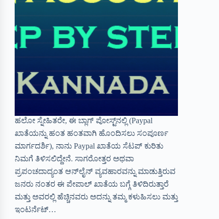
ಹಲೋ ಸ್ನೇಹಿತರೇ, ಈ ಬ್ಲಾಗ್ ಪೋಸ್ಟ್‌ನಲ್ಲಿ (Paypal
ಖಾತೆಯನ್ನು ಹಂತ ಹಂತವಾಗಿ ಹೊಂದಿಸಲು ಸಂಪೂರ್ಣ
ಮಾರ್ಗದರ್ಶಿ), ನಾನು Paypal ಖಾತೆಯ ಸೆಟಪ್ ಕುರಿತು
ನಿಮಗೆ ತಿಳಿಸಲಿದ್ದೇನೆ. ಸಾಗರೋತ್ತರ ಅಥವಾ
ಪ್ರಪಂಚದಾದ್ಯಂತ ಆನ್‌ಲೈನ್ ವ್ಯವಹಾರವನ್ನು ಮಾಡುತ್ತಿರುವ
ಜನರು ನಂತರ ಈ ಪೇಪಾಲ್ ಖಾತೆಯ ಬಗ್ಗೆ ತಿಳಿದಿರುತ್ತಾರೆ
ಮತ್ತು ಅವರಲ್ಲಿ ಹೆಚ್ಚಿನವರು ಅದನ್ನು ತಮ್ಮ ಕಳುಹಿಸಲು ಮತ್ತು
ಇಂಟರ್ನೆಟ್…