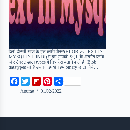
हेलो दोस्तों आज के इस ब्लॉग पोस्ट(BLOB vs TEXT IN
MYSQL IN HINDI) में हम आपको SQL के अंतर्गत ब्लॉब
और टेक्स्ट डाटा types में डिफरेंस बताने वाले है | Blob
datatypes जो है उसका उपयोग हम binary डाटा जैसे…
F
T
F
P
S
a
w
l
i
h
Anurag
01/02/2022
c
i
i
n
a
e
t
p
t
r
b
t
b
e
e
o
e
o
r