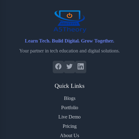
o
r
a
e
k
r
s
d
t
Learn Tech. Build Digital. Grow Together.
Your partner in tech education and digital solutions.
Quick Links
Blogs
Portfolio
Live Demo
Pricing
About Us