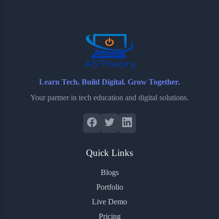
o
e
o
r
o
r
a
e
k
r
s
d
t
Learn Tech. Build Digital. Grow Together.
Your partner in tech education and digital solutions.
Quick Links
Blogs
Portfolio
Live Demo
Pricing