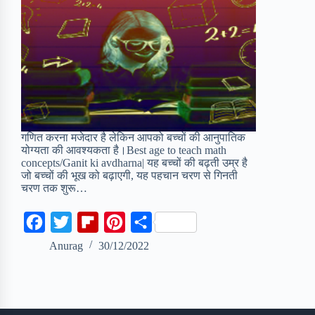
गणित करना मजेदार है लेकिन आपको बच्चों की आनुपातिक
योग्यता की आवश्यकता है।Best age to teach math
concepts/Ganit ki avdharna| यह बच्चों की बढ़ती उम्र है
जो बच्चों की भूख को बढ़ाएगी, यह पहचान चरण से गिनती
चरण तक शुरू…
F
T
F
P
S
a
w
l
i
h
Anurag
30/12/2022
c
i
i
n
a
e
t
p
t
r
b
t
b
e
e