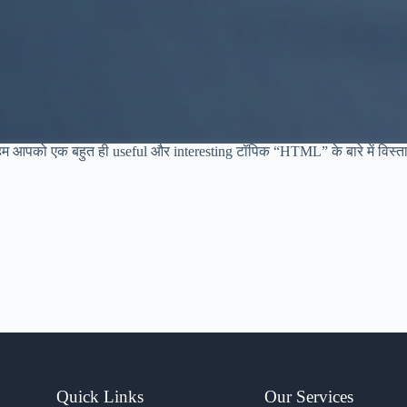
म आपको एक बहुत ही useful और interesting टॉपिक “HTML” के बारे में विस्तार स
Quick Links
Our Services