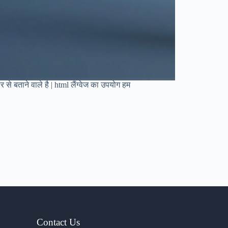
े बताने वाले है | html लैंग्वेज का उपयोग हम
Contact Us