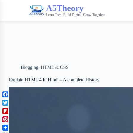
A5Theory
Learn Tech. Build Digital. Grow Together.
Blogging
,
HTML & CSS
Explain HTML 4 In Hindi – A complete History
F
a
T
c
w
F
e
i
l
b
P
t
i
o
i
t