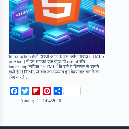
Introduction हेलो दोस्तों आज के इस ब्लॉग पोस्ट(HTML5
in Hindi) में हम आपको एक बहुत ही useful और
interesting टॉपिक “HTML” के बारे में विस्तार से बताने
वाले है | HTML लैंग्वेज का उपयोग हम वेबसाइट बनाने के
लिए करते…
F
T
F
P
S
a
w
l
i
h
Anurag
21/04/2026
c
i
i
n
a
e
t
p
t
r
b
t
b
e
e