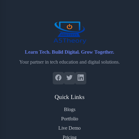
o
e
o
r
o
r
a
e
k
r
s
d
t
Learn Tech. Build Digital. Grow Together.
Your partner in tech education and digital solutions.
Quick Links
Blogs
Portfolio
Live Demo
Pricing