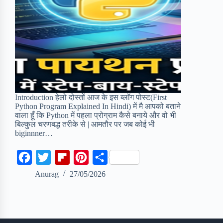
Introduction हेलो दोस्तों आज के इस ब्लॉग पोस्ट(First
Python Program Explained In Hindi) में मै आपको बताने
वाला हूँ कि Python में पहला प्रोग्राम कैसे बनाये और वो भी
बिल्कुल चरणबद्ध तरीके से | आमतौर पर जब कोई भी
biginnner…
F
T
F
P
S
a
w
l
i
h
Anurag
27/05/2026
c
i
i
n
a
e
t
p
t
r
b
t
b
e
e