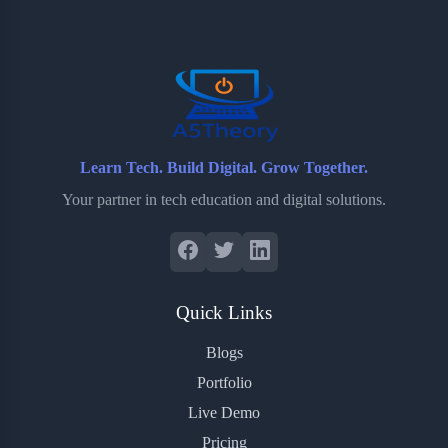
o
e
o
r
o
r
a
e
k
r
s
d
t
Learn Tech. Build Digital. Grow Together.
Your partner in tech education and digital solutions.
Quick Links
Blogs
Portfolio
Live Demo
Pricing