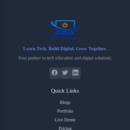
o
e
o
r
o
r
a
e
k
r
s
d
t
Learn Tech. Build Digital. Grow Together.
Your partner in tech education and digital solutions.
Quick Links
Blogs
Portfolio
Live Demo
Pricing