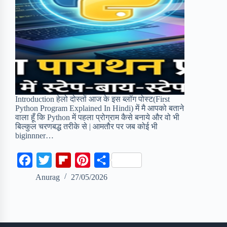
Introduction हेलो दोस्तों आज के इस ब्लॉग पोस्ट(First
Python Program Explained In Hindi) में मै आपको बताने
वाला हूँ कि Python में पहला प्रोग्राम कैसे बनाये और वो भी
बिल्कुल चरणबद्ध तरीके से | आमतौर पर जब कोई भी
biginnner…
F
T
F
P
S
a
w
l
i
h
Anurag
27/05/2026
c
i
i
n
a
e
t
p
t
r
b
t
b
e
e