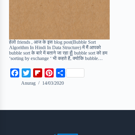
हेलो friends , आज के इस blog post(Bubble Sort
Algorithm In Hindi In Data Structure) में मैं आपको
bubble sort के बारे में बताने जा रहा हूँ| bubble sort को हम
‘sorting by exchange ‘ भी कहते है, क्योकि bubble…
F
T
F
P
S
a
w
l
i
h
Anurag
14/03/2020
c
i
i
n
a
e
t
p
t
r
b
t
b
e
e
o
e
o
r
o
r
a
e