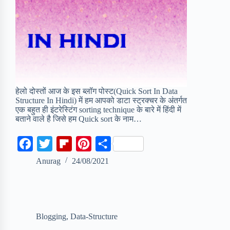
हेलो दोस्तों आज के इस ब्लॉग पोस्ट(Quick Sort In Data
Structure In Hindi) में हम आपको डाटा स्ट्रक्चर के अंतर्गत
एक बहुत ही इंटरेस्टिंग sorting technique के बारे में हिंदी में
बताने वाले है जिसे हम Quick sort के नाम…
F
T
F
P
S
a
w
l
i
h
Anurag
24/08/2021
c
i
i
n
a
e
t
p
t
r
b
t
b
e
e
Blogging
,
Data-Structure
o
e
o
r