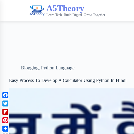
A5Theory
Learn Tech. Build Digital. Grow Together.
Blogging
,
Python Language
Easy Process To Develop A Calculator Using Python In Hindi
F
a
T
c
w
F
e
i
l
b
P
t
i
o
i
t