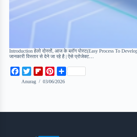
Introduction हेलो दोस्तों, आज के ब्लॉग पोस्ट(Easy Process To Devel
जानकारी विस्तार से देने जा रहे है | ऐसे प्रोजेक्ट…
F
T
F
P
S
a
w
l
i
h
Anurag
03/06/2026
c
i
i
n
a
e
t
p
t
r
b
t
b
e
e
o
e
o
r
o
r
a
e
k
r
s