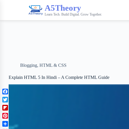
A5Theory
Learn Tech. Build Digital. Grow Together.
Blogging
,
HTML & CSS
Explain HTML 5 In Hindi – A Complete HTML Guide
F
a
T
c
w
F
e
i
l
b
P
t
i
o
i
t