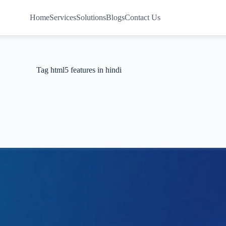
Home
Services
Solutions
Blogs
Contact Us
Tag
html5 features in hindi