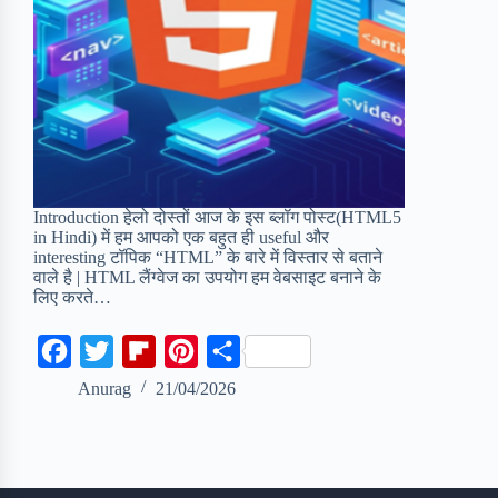
Introduction हेलो दोस्तों आज के इस ब्लॉग पोस्ट(HTML5
in Hindi) में हम आपको एक बहुत ही useful और
interesting टॉपिक “HTML” के बारे में विस्तार से बताने
वाले है | HTML लैंग्वेज का उपयोग हम वेबसाइट बनाने के
लिए करते…
F
T
F
P
S
a
w
l
i
h
Anurag
21/04/2026
c
i
i
n
a
e
t
p
t
r
b
t
b
e
e