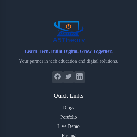
o
e
o
r
o
r
a
e
k
r
s
d
t
Learn Tech. Build Digital. Grow Together.
Your partner in tech education and digital solutions.
Quick Links
Blogs
Portfolio
Live Demo
Pricing