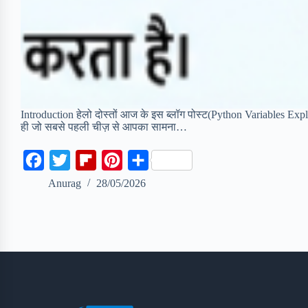
Introduction हेलो दोस्तों आज के इस ब्लॉग पोस्ट(Python Variables Expla
ही जो सबसे पहली चीज़ से आपका सामना…
F
T
F
P
S
a
w
l
i
h
Anurag
28/05/2026
c
i
i
n
a
e
t
p
t
r
b
t
b
e
e
o
e
o
r
o
r
a
e
k
r
s