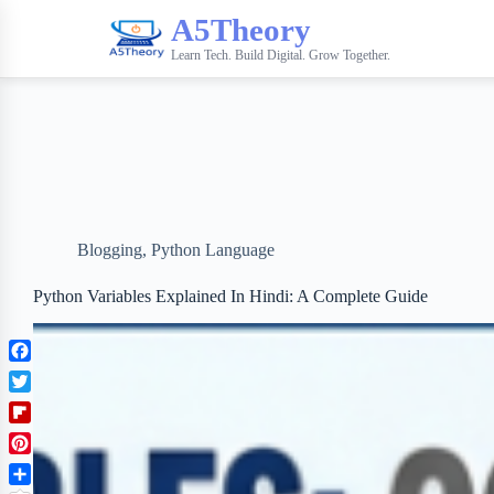
A5Theory
Learn Tech. Build Digital. Grow Together.
Blogging
,
Python Language
Python Variables Explained In Hindi: A Complete Guide
F
a
T
c
w
F
e
i
l
b
P
t
i
o
i
t