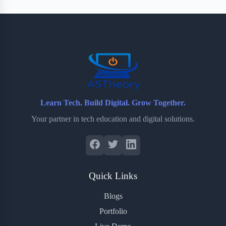
b
t
b
e
e
o
e
o
r
o
r
a
e
k
r
s
d
t
Learn Tech. Build Digital. Grow Together.
Your partner in tech education and digital solutions.
Quick Links
Blogs
Portfolio