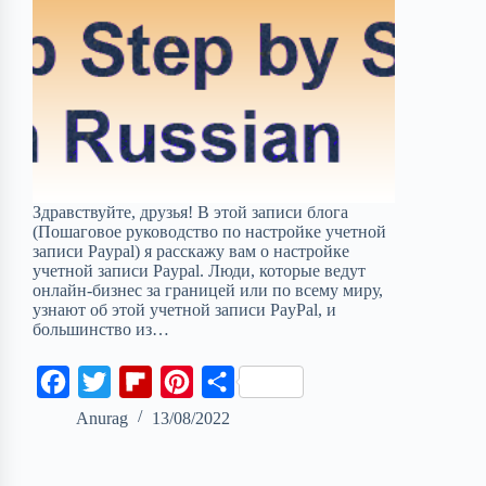
Здравствуйте, друзья! В этой записи блога
(Пошаговое руководство по настройке учетной
записи Paypal) я расскажу вам о настройке
учетной записи Paypal. Люди, которые ведут
онлайн-бизнес за границей или по всему миру,
узнают об этой учетной записи PayPal, и
большинство из…
F
T
F
P
S
a
w
l
i
h
Anurag
13/08/2022
c
i
i
n
a
e
t
p
t
r