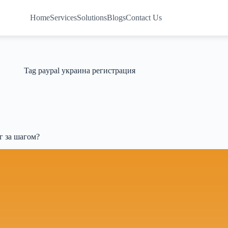
Home
Services
Solutions
Blogs
Contact Us
Tag
paypal украина регистрация
г за шагом?