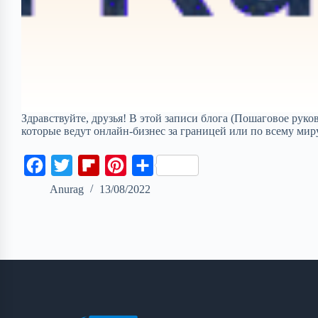
Здравствуйте, друзья! В этой записи блога (Пошаговое руко
которые ведут онлайн-бизнес за границей или по всему мир
F
T
F
P
S
a
w
l
i
h
Anurag
13/08/2022
c
i
i
n
a
e
t
p
t
r
b
t
b
e
e
o
e
o
r
o
r
a
e
k
r
s