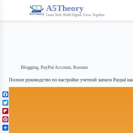
A5Theory
Learn Tech. Build Digital. Grow Together.
Blogging
,
PayPal Account
,
Russian
Полное руководство по настройке учетной записи Paypal ша
F
a
T
c
w
F
e
i
l
b
P
t
i
o
i
t