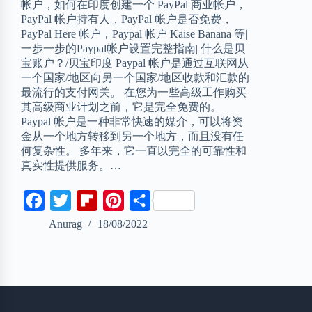
帐户，如何在印度创建一个 PayPal 商业帐户，
PayPal 帐户持有人，PayPal 帐户是否免费，
PayPal Here 帐户，Paypal 帐户 Kaise Banana 等|
一步一步的Paypal帐户设置完整指南| 什么是贝
宝账户？/贝宝印度 Paypal 帐户是通过互联网从
一个国家/地区向另一个国家/地区收款和汇款的
最流行的支付网关。 在您为一些高级工作购买
其高级商业计划之前，它是完全免费的。
Paypal 帐户是一种非常快速的媒介，可以将资
金从一个地方转移到另一个地方，而且没有任
何复杂性。 多年来，它一直以完全的可靠性和
真实性提供服务。…
F
T
F
P
S
a
w
l
i
h
Anurag
18/08/2022
c
i
i
n
a
e
t
p
t
r
b
t
b
e
e
o
e
o
r