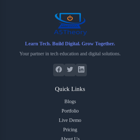
o
r
a
e
k
r
s
d
t
Learn Tech. Build Digital. Grow Together.
Your partner in tech education and digital solutions.
Quick Links
Blogs
Portfolio
Live Demo
Pricing
About Us