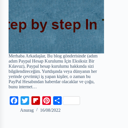
Merhaba Arkadaşlar, Bu blog gönderisinde (adım
adım Paypal Hesap Kurulumu İçin Eksiksiz Bir
Kılavuz), Paypal hesap kurulumu hakkında sizi
bilgilendireceğim. Yurtdışında veya dünyanın her
yerinde çevrimiçi iş yapan kişiler, o zaman bu
PayPal Hesabından haberdar olacaklar ve çoğu,
bunu internet…
F
T
F
P
S
a
w
l
i
h
Anurag
16/08/2022
c
i
i
n
a
e
t
p
t
r