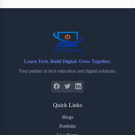
b
t
b
e
e
o
e
o
r
o
r
a
e
k
r
s
d
t
Learn Tech. Build Digital. Grow Together.
Your partner in tech education and digital solutions.
Quick Links
Blogs
Portfolio