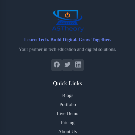
o
r
a
e
k
r
s
d
t
Learn Tech. Build Digital. Grow Together.
Your partner in tech education and digital solutions.
Quick Links
Blogs
Portfolio
Live Demo
Pricing
About Us