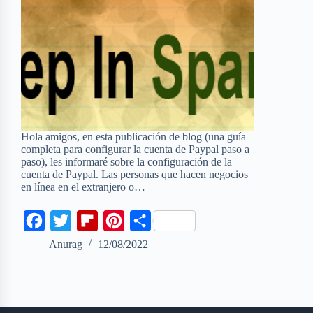
Hola amigos, en esta publicación de blog (una guía
completa para configurar la cuenta de Paypal paso a
paso), les informaré sobre la configuración de la
cuenta de Paypal. Las personas que hacen negocios
en línea en el extranjero o…
F
T
F
P
S
a
w
l
i
h
Anurag
12/08/2022
c
i
i
n
a
e
t
p
t
r
b
t
b
e
e