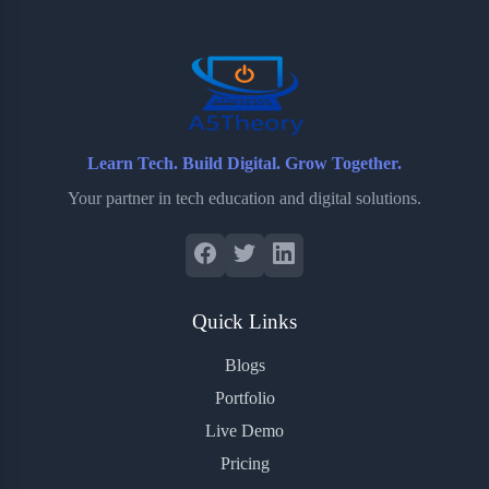
o
r
a
e
k
r
s
d
t
Learn Tech. Build Digital. Grow Together.
Your partner in tech education and digital solutions.
Quick Links
Blogs
Portfolio
Live Demo
Pricing