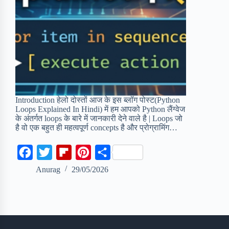
Introduction हेलो दोस्तों आज के इस ब्लॉग पोस्ट(Python
Loops Explained In Hindi) में हम आपको Python लैंग्वेज
के अंतर्गत loops के बारे में जानकारी देने वाले है | Loops जो
है वो एक बहुत ही महत्वपूर्ण concepts है और प्रोग्रामिंग…
F
T
F
P
S
a
w
l
i
h
Anurag
29/05/2026
c
i
i
n
a
e
t
p
t
r
b
t
b
e
e
o
e
o
r