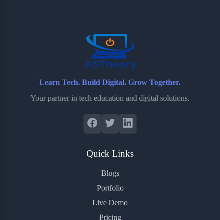
o
e
o
r
o
r
a
e
k
r
s
d
t
Learn Tech. Build Digital. Grow Together.
Your partner in tech education and digital solutions.
Quick Links
Blogs
Portfolio
Live Demo
Pricing