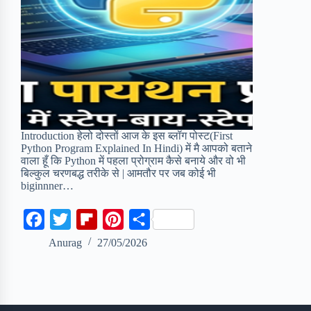
Introduction हेलो दोस्तों आज के इस ब्लॉग पोस्ट(First
Python Program Explained In Hindi) में मै आपको बताने
वाला हूँ कि Python में पहला प्रोग्राम कैसे बनाये और वो भी
बिल्कुल चरणबद्ध तरीके से | आमतौर पर जब कोई भी
biginnner…
F
T
F
P
S
a
w
l
i
h
Anurag
27/05/2026
c
i
i
n
a
e
t
p
t
r
b
t
b
e
e