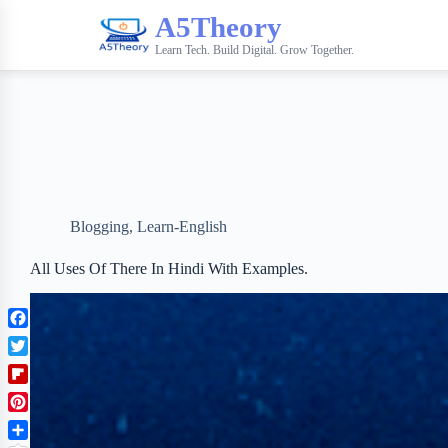
A5Theory
Learn Tech. Build Digital. Grow Together.
Blogging
,
Learn-English
All Uses Of There In Hindi With Examples.
F
a
T
c
w
F
e
i
l
b
P
t
i
o
i
t