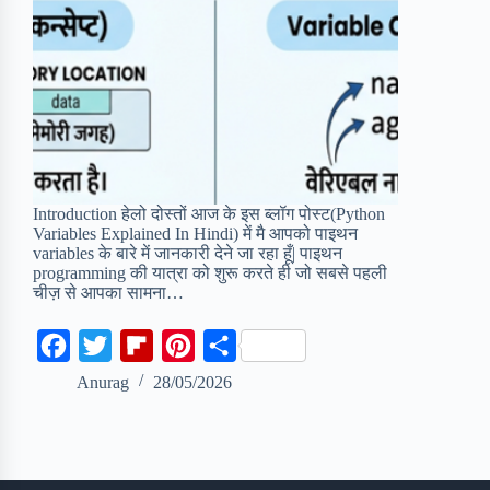
Introduction हेलो दोस्तों आज के इस ब्लॉग पोस्ट(Python
Variables Explained In Hindi) में मै आपको पाइथन
variables के बारे में जानकारी देने जा रहा हूँ| पाइथन
programming की यात्रा को शुरू करते ही जो सबसे पहली
चीज़ से आपका सामना…
F
T
F
P
S
a
w
l
i
h
Anurag
28/05/2026
c
i
i
n
a
e
t
p
t
r
b
t
b
e
e