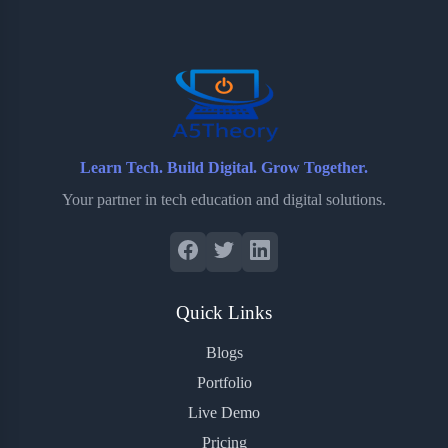
o
e
o
r
o
r
a
e
k
r
s
d
t
Learn Tech. Build Digital. Grow Together.
Your partner in tech education and digital solutions.
Quick Links
Blogs
Portfolio
Live Demo
Pricing