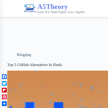
A5Theory
Learn Tech. Build Digital. Grow Together.
Blogging
Top 5 GitHub Alternatives In Hindi.
F
a
T
c
w
F
e
i
l
b
P
t
i
o
i
t