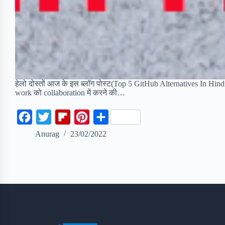
हेलो दोस्तों आज के इस ब्लॉग पोस्ट(Top 5 GitHub Alternatives In Hindi
work को collaboration में करने की…
F
T
F
P
S
a
w
l
i
h
Anurag
23/02/2022
c
i
i
n
a
e
t
p
t
r
b
t
b
e
e
o
e
o
r
o
r
a
e
k
r
s