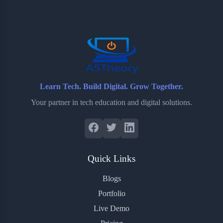
o
e
o
r
o
r
a
e
k
r
s
d
t
Learn Tech. Build Digital. Grow Together.
Your partner in tech education and digital solutions.
Quick Links
Blogs
Portfolio
Live Demo