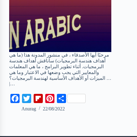
مرحبًا أيها الأصدقاء ، في منشور المدونة هذا (ما هي
أهداف هندسة البرمجيات) سأناقش أهداف هندسة
البرمجيات. أثناء تطوير البرامج ، ما هي المعلمات
والمعايير التي يجب وضعها في الاعتبار وما هي
الميزات أو الأهداف الأساسية لهندسة البرمجيات؟ …
|…
F
T
F
P
S
a
w
l
i
h
Anurag
22/08/2022
c
i
i
n
a
e
t
p
t
r
b
t
b
e
e