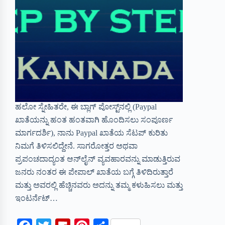
ಹಲೋ ಸ್ನೇಹಿತರೇ, ಈ ಬ್ಲಾಗ್ ಪೋಸ್ಟ್‌ನಲ್ಲಿ (Paypal
ಖಾತೆಯನ್ನು ಹಂತ ಹಂತವಾಗಿ ಹೊಂದಿಸಲು ಸಂಪೂರ್ಣ
ಮಾರ್ಗದರ್ಶಿ), ನಾನು Paypal ಖಾತೆಯ ಸೆಟಪ್ ಕುರಿತು
ನಿಮಗೆ ತಿಳಿಸಲಿದ್ದೇನೆ. ಸಾಗರೋತ್ತರ ಅಥವಾ
ಪ್ರಪಂಚದಾದ್ಯಂತ ಆನ್‌ಲೈನ್ ವ್ಯವಹಾರವನ್ನು ಮಾಡುತ್ತಿರುವ
ಜನರು ನಂತರ ಈ ಪೇಪಾಲ್ ಖಾತೆಯ ಬಗ್ಗೆ ತಿಳಿದಿರುತ್ತಾರೆ
ಮತ್ತು ಅವರಲ್ಲಿ ಹೆಚ್ಚಿನವರು ಅದನ್ನು ತಮ್ಮ ಕಳುಹಿಸಲು ಮತ್ತು
ಇಂಟರ್ನೆಟ್…