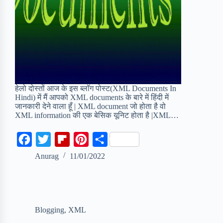
हेलो दोस्तों आज के इस ब्लॉग पोस्ट(XML Documents In
Hindi) में मैं आपको XML documents के बारे में हिंदी में
जानकारी देने वाला हूँ | XML document जो होता है वो
XML information की एक बेसिक यूनिट होता है |XML…
F
T
F
P
S
a
w
l
i
h
Anurag
11/01/2022
c
i
i
n
a
e
t
p
t
r
b
t
b
e
e
Blogging
,
XML
o
e
o
r