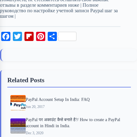
отзывы в разделе комментариев ниже | Полное
руководство по настройке учетной записи Paypal шаг за
шагом |
F
T
F
P
S
a
w
l
i
h
c
i
i
n
a
e
t
p
t
r
b
t
b
e
e
Related Posts
o
e
o
r
o
r
a
e
PayPal Account Setup In India: FAQ
k
r
s
Jun 20, 2017
d
t
PayPal पर अकाउंट कैसे बनाते है?/ How to create a PayPal
account in Hindi in India.
Dec 3, 2020