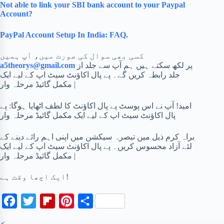
Not able to link your SBI bank account to your Paypal
Account?
PayPal Account Setup In India: FAQ.
کسی بھی سوال کی صورت میں، آپ ہمیں
پر لکھ سکتے ہیں ہم آپ سے جلد از
a5theorys@gmail.com
جلد رابطہ کریں گے۔ پے پال اکاؤنٹ سیٹ اپ کے لیے ایک
مکمل گائیڈ مرحلہ وار |
امید! آپ نے اس پوسٹ پے پال اکاؤنٹ کا لطف اٹھایا ہوگا: پے
پال اکاؤنٹ سیٹ اپ کے لیے ایک مکمل گائیڈ مرحلہ وار
براہ کرم ذیل میں تبصرہ سیکشن میں اپنی اہم رائے دینے کے
لئے آزاد محسوس کریں۔ پے پال اکاؤنٹ سیٹ اپ کے لیے ایک
مکمل گائیڈ مرحلہ وار |
ایک اچھا وقت ہے!
F
T
F
P
S
a
w
l
i
h