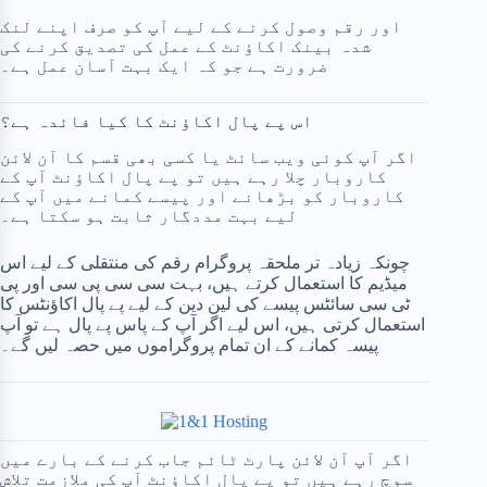
اور رقم وصول کرنے کے لیے آپ کو صرف اپنے لنک
شدہ بینک اکاؤنٹ کے عمل کی تصدیق کرنے کی
ضرورت ہے جو کہ ایک بہت آسان عمل ہے۔
اس پے پال اکاؤنٹ کا کیا فائدہ ہے؟
اگر آپ کوئی ویب سائٹ یا کسی بھی قسم کا آن لائن
کاروبار چلا رہے ہیں تو پے پال اکاؤنٹ آپ کے
کاروبار کو بڑھانے اور پیسے کمانے میں آپ کے
لیے بہت مددگار ثابت ہو سکتا ہے۔
چونکہ زیادہ تر ملحقہ پروگرام رقم کی منتقلی کے لیے اس
میڈیم کا استعمال کرتے ہیں، بہت سی سی پی سی اور پی
ٹی سی سائٹس پیسے کی لین دین کے لیے پے پال اکاؤنٹس کا
استعمال کرتی ہیں، اس لیے اگر آپ کے پاس پے پال ہے تو آپ
پیسہ کمانے کے ان تمام پروگراموں میں حصہ لیں گے۔
اگر آپ آن لائن پارٹ ٹائم جاب کرنے کے بارے میں
سوچ رہے ہیں تو پے پال اکاؤنٹ آپ کی ملازمت تلاش