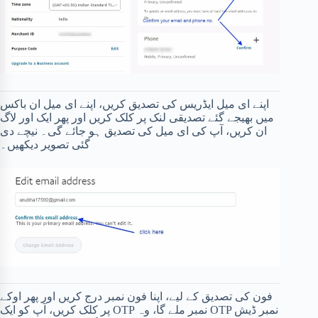
اپنے ای میل ایڈریس کی تصدیق کریں، اپنے ای میل ان باکس
میں بھیجے گئے تصدیقی لنک پر کلک کریں اور پھر ایک اور لاگ
ان کریں، آپ کی ای میل کی تصدیق ہو جائے گی۔ نیچے دی
گئی تصویر دیکھیں۔
فون کی تصدیق کے لیے، اپنا فون نمبر درج کریں اور پھر اوکے
پر کلک کریں، آپ کو ایک OTP نمبر ملے گا، وہ OTP نمبر ڈیش