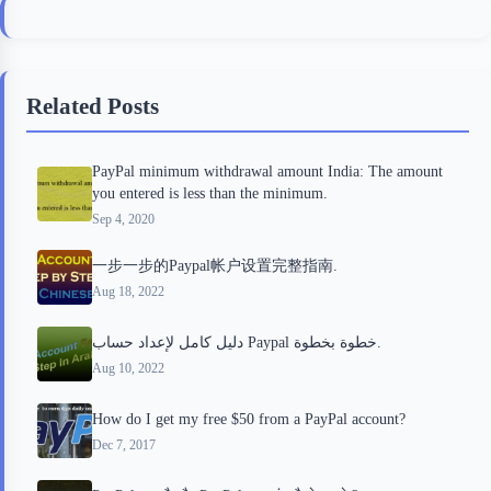
c
i
i
n
a
e
t
p
t
r
b
t
b
e
e
Related Posts
o
e
o
r
o
r
a
e
PayPal minimum withdrawal amount India: The amount
k
r
s
you entered is less than the minimum.
d
t
Sep 4, 2020
一步一步的Paypal帐户设置完整指南.
Aug 18, 2022
دليل كامل لإعداد حساب Paypal خطوة بخطوة.
Aug 10, 2022
How do I get my free $50 from a PayPal account?
Dec 7, 2017