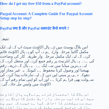
How do I get my free $50 from a PayPal account?
Paypal Account: A Complete Guide For Paypal Account
Setup step by step?
PayPal क्या है और PayPal अकाउंट कैसे बनाये ?
نتیجہ:
اس بلاگ پوسٹ میں (پے پال اکاؤنٹ سیٹ اپ کے لیے ایک
مکمل گائیڈ مرحلہ وار)، ہم نے آپ کو پے پال اکاؤنٹ قائم
کرنے کے لیے ایک مکمل مرحلہ وار طریقہ کار کی وضاحت
کی ہے۔ پے پال انٹرنیٹ پر رقم جمع کرنے اور منتقل کرنے کے
لیے بہترین میڈیا میں سے ایک ہے۔ پے پال کے ذریعے رقم
بھیجنا اور وصول کرنا محفوظ ہے کیونکہ یہ غیر مجاز اور
دھوکہ دہی پر مبنی لین دین کے لیے تنازعات پیدا کرنے کی
سہولت بھی فراہم کرتا ہے اور آپ کو اپنی تمام رقم آپ کے
اکاؤنٹ میں واپس مل جائے گی۔
اس بلاگ کا استعمال کرتے ہوئے (پے پال اکاؤنٹ
سیٹ اپ کے لیے مرحلہ وار ایک مکمل گائیڈ) ہم نے
بہت سے سیکشنز کا احاطہ کیا ہے جیسے کہ میں پے
پال کی توثیق کیسے مکمل کروں، پے پال اکاؤنٹ