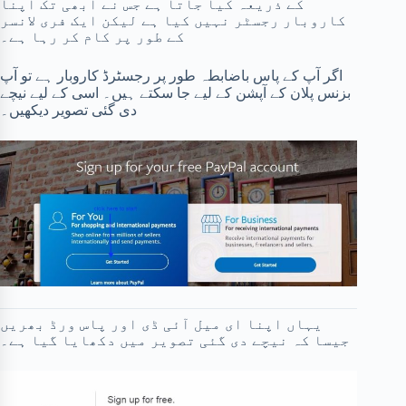
کے ذریعہ کیا جاتا ہے جس نے ابھی تک اپنا
کاروبار رجسٹر نہیں کیا ہے لیکن ایک فری لانسر
کے طور پر کام کر رہا ہے۔
اگر آپ کے پاس باضابطہ طور پر رجسٹرڈ کاروبار ہے تو آپ
بزنس پلان کے آپشن کے لیے جا سکتے ہیں۔ اسی کے لیے نیچے
دی گئی تصویر دیکھیں۔
یہاں اپنا ای میل آئی ڈی اور پاس ورڈ بھریں
جیسا کہ نیچے دی گئی تصویر میں دکھایا گیا ہے۔