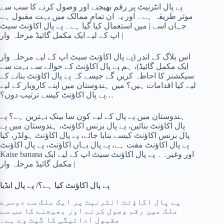
پے پال انٹرنیٹ پر رقم بھیجنے اور وصول کرنے کا سب سے
موثر طریقہ ہے۔ اور یہ ان تمام ممالک میں بہت مقبول ہے
جہاں اسے | میں استعمال کیا گیا ہے۔ پے پال اکاؤنٹ سیٹ
اپ کے لیے ایک مکمل گائیڈ مرحلہ وار |
اس بلاگ کے اندر (پے پال اکاؤنٹ سیٹ اپ کے لیے مرحلہ وار
ایک مکمل گائیڈ)، ہم پے پال اکاؤنٹ کے حوالے سے بہت سے
سیکشنز کا احاطہ کریں گے جیسے کہ پے پال اکاؤنٹ بنانے کے
لیے کیا اقدامات ہیں؟ میں ہندوستان میں اپنے کاروبار کے لیے
پے پال اکاؤنٹ کیسے ترتیب دوں؟…
ہندوستان میں پے پال کے لیے کون سا بینک بہترین ہے؟ پے
پال اکاؤنٹ بنائیں، پے پال بزنس اکاؤنٹ، ہندوستان میں پے
پال بزنس اکاؤنٹ کیسے بنایا جائے، پے پال اکاؤنٹ ہولڈر، کیا
پے پال اکاؤنٹ مفت ہے، پے پال یہاں اکاؤنٹ، پے پال اکاؤنٹ
Kaise banana اور وغیرہ۔ پے پال اکاؤنٹ سیٹ اپ کے لیے ایک
مکمل گائیڈ مرحلہ وار |
پے پال اکاؤنٹ کیا ہے؟/ پے پال انڈیا
پے پال اکاؤنٹ انٹرنیٹ پر ایک ملک سے دوسرے
ملک میں رقم وصول کرنے اور بھیجنے کا سب سے
مقبول ادائیگی کا گیٹ وے ہے۔