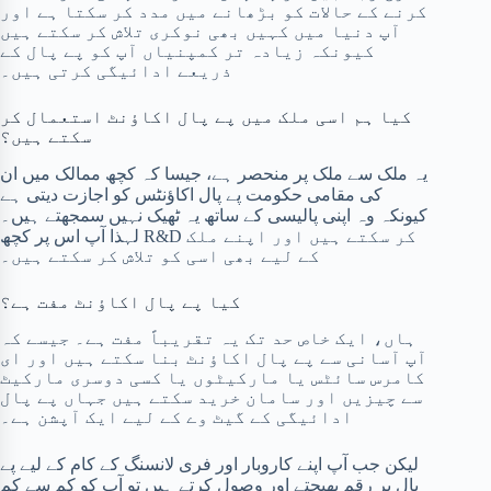
کرنے کے حالات کو بڑھانے میں مدد کر سکتا ہے اور
آپ دنیا میں کہیں بھی نوکری تلاش کر سکتے ہیں
کیونکہ زیادہ تر کمپنیاں آپ کو پے پال کے
ذریعے ادائیگی کرتی ہیں۔
کیا ہم اسی ملک میں پے پال اکاؤنٹ استعمال کر
سکتے ہیں؟
یہ ملک سے ملک پر منحصر ہے، جیسا کہ کچھ ممالک میں ان
کی مقامی حکومت پے پال اکاؤنٹس کو اجازت دیتی ہے
کیونکہ وہ اپنی پالیسی کے ساتھ یہ ٹھیک نہیں سمجھتے ہیں۔
لہذا آپ اس پر کچھ R&D کر سکتے ہیں اور اپنے ملک
کے لیے بھی اسی کو تلاش کر سکتے ہیں۔
کیا پے پال اکاؤنٹ مفت ہے؟
ہاں، ایک خاص حد تک یہ تقریباً مفت ہے۔ جیسے کہ
آپ آسانی سے پے پال اکاؤنٹ بنا سکتے ہیں اور ای
کامرس سائٹس یا مارکیٹوں یا کسی دوسری مارکیٹ
سے چیزیں اور سامان خرید سکتے ہیں جہاں پے پال
ادائیگی کے گیٹ وے کے لیے ایک آپشن ہے۔
لیکن جب آپ اپنے کاروبار اور فری لانسنگ کے کام کے لیے پے
پال پر رقم بھیجتے اور وصول کرتے ہیں تو آپ کو کم سے کم