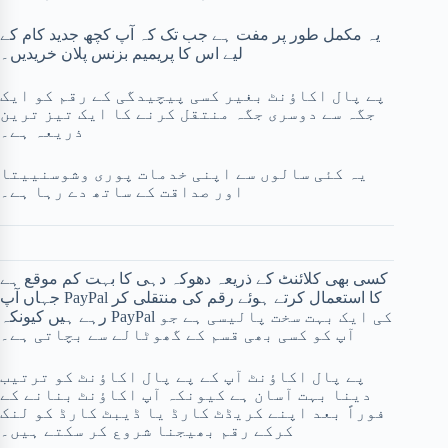
یہ مکمل طور پر مفت ہے جب تک کہ آپ کچھ جدید کام کے
لیے اس کا پریمیم بزنس پلان خریدیں۔
پے پال اکاؤنٹ بغیر کسی پیچیدگی کے رقم کو ایک
جگہ سے دوسری جگہ منتقل کرنے کا ایک تیز ترین
ذریعہ ہے۔
یہ کئی سالوں سے اپنی خدمات پوری وشوسنییتا
اور صداقت کے ساتھ دے رہا ہے۔
کسی بھی کلائنٹ کے ذریعہ دھوکہ دہی کا بہت کم موقع ہے
جہاں آپ PayPal کا استعمال کرتے ہوئے رقم کی منتقلی کر
رہے ہیں کیونکہ PayPal کی ایک بہت سخت پالیسی ہے جو
آپ کو کسی بھی قسم کے گھوٹالے سے بچاتی ہے۔
پے پال اکاؤنٹ آپ کے پے پال اکاؤنٹ کو ترتیب
دینا بہت آسان ہے کیونکہ آپ اکاؤنٹ بنانے کے
فوراً بعد اپنے کریڈٹ کارڈ یا ڈیبٹ کارڈ کو لنک
کرکے رقم بھیجنا شروع کر سکتے ہیں۔