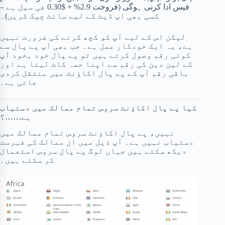
فیس ادا کرنی ہوگی (فروخت 2.9% + $0.30 فی سیل ہے –
کسی بھی اپ ڈیٹ کے لیے سائٹ چیک کریں)۔
لیکن اس کے لیے آپ کو کچھ کرنے کی ضرورت نہیں
ہے، یہ ایک خودکار عمل ہے۔ جب بھی آپ پے پال سے
کوئی رقم وصول کرتے ہیں تو پے پال خود بخود آپ
کے لین دین کی رقم سے اپنا حصہ کاٹ لیتا ہے اور
باقی رقم آپ کے پے پال اکاؤنٹ میں منتقل کردی
جاتی ہے۔
کیا پے پال اکاؤنٹ سروس تمام ممالک میں دستیاب
ہے……؟
نہیں، پے پال اکاؤنٹ سروس تمام ممالک میں
دستیاب نہیں ہے۔ آپ ذیل میں ان ممالک کی فہرست
دیکھ سکتے ہیں جہاں لوگ پے پال سروس استعمال
کر سکتے ہیں۔