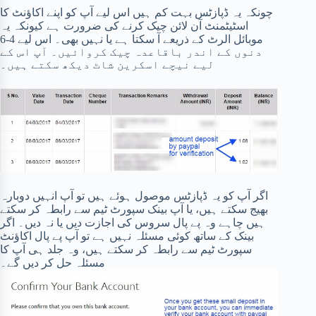
چونکہ یہ ڈپازٹس بہت کم ہیں اس لیے آپ کو اپنے اکاؤنٹ کا
اسٹیٹمنٹ آن لائن چیک کرنے کی ضرورت ہے کیونکہ یہ
موبائل الرٹ کے ذریعے آ سکتا ہے یا نہیں بھی۔ اس لیے 4-6
دنوں کے اندر باقاعدہ چیک کروائیں۔ آپ اس کے
لیے نیچے اسکرین شاٹ دیکھ سکتے ہیں۔
اگر آپ کو یہ ڈپازٹس موصول ہوئے ہیں تو آپ انہیں دوبارہ
بھیج سکتے ہیں، یا آپ بینک سپورٹ ٹیم سے رابطہ کر سکتے
ہیں چاہے وہ پے پال سروس کی اجازت دیں یا نہ دیں۔ اگر
بینک کے ساتھ کوئی مسئلہ نہیں ہے تو آپ پے پال اکاؤنٹ
سپورٹ ٹیم سے رابطہ کر سکتے ہیں، وہ جلد ہی آپ کا
مسئلہ حل کر دیں گے۔