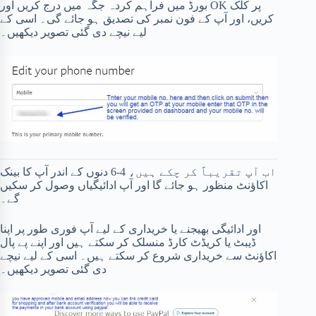
بورڈ میں فراہم کردہ جگہ میں درج کریں اور OK پر کلک
کریں، اور آپ کے فون نمبر کی تصدیق ہو جائے گی۔ اسی کے
لیے نیچے دی گئی تصویر دیکھیں۔
اب آپ تقریباً کر چکے ہیں، 4-6 دنوں کے اندر آپ کا بینک
اکاؤنٹ منظور ہو جائے گا اور آپ ادائیگیاں وصول کر سکیں
گے۔
اور ادائیگی بھیجنے یا خریداری کے لیے آپ فوری طور پر اپنا
ڈیبٹ یا کریڈٹ کارڈ منسلک کر سکتے ہیں اور اپنے پے پال
اکاؤنٹ سے خریداری شروع کر سکتے ہیں۔ اسی کے لیے نیچے
دی گئی تصویر دیکھیں۔