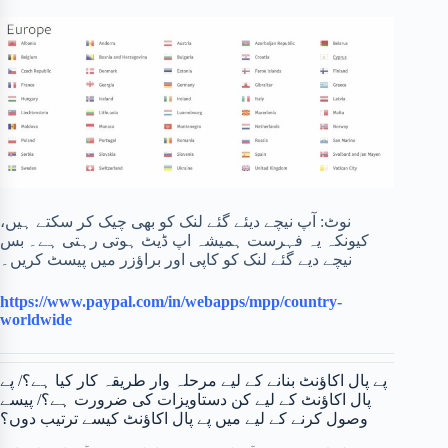
نوٹ: آپ نیچے دیئے گئے لنک کو بھی چیک کر سکتے ہیں،
کیونکہ یہ فہرست ہمیشہ اپ ڈیٹ ہوتی رہتی ہے۔ بس
نیچے دیے گئے لنک کو کاپی اور براؤزر میں پیسٹ کریں۔
https://www.paypal.com/in/webapps/mpp/country-
worldwide
پے پال اکاؤنٹ بنانے کے لیے مرحلہ وار طریقہ کار کیا ہے؟/ پے
پال اکاؤنٹ کے لیے کن دستاویزات کی ضرورت ہے؟/ پیسے
وصول کرنے کے لیے میں پے پال اکاؤنٹ کیسے ترتیب دوں؟