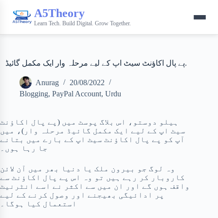
A5Theory
Learn Tech. Build Digital. Grow Together.
پے پال اکاؤنٹ سیٹ اپ کے لیے مرحلہ وار ایک مکمل گائیڈ.
Anurag
20/08/2022
Blogging
,
PayPal Account
,
Urdu
ہیلو دوستو، اس بلاگ پوسٹ میں (پے پال اکاؤنٹ
سیٹ اپ کے لیے ایک مکمل گائیڈ مرحلہ وار)، میں
آپ کو پے پال اکاؤنٹ سیٹ اپ کے بارے میں بتانے
جا رہا ہوں۔
وہ لوگ جو بیرون ملک یا دنیا بھر میں آن لائن
کاروبار کر رہے ہیں تو وہ اس پے پال اکاؤنٹ سے
واقف ہوں گے اور ان میں سے اکثر نے اسے انٹرنیٹ
پر ادائیگی بھیجنے اور وصول کرنے کے لیے
استعمال کیا ہوگا۔