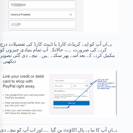
یہاں آپ کو اپنے کریڈٹ کارڈ یا ڈیبٹ کارڈ کی تفصیلات درج
کرنے کی ضرورت ہے، حالانکہ آپ تمام بنیادی چیزوں کو
مکمل کرنے کے بعد اسے بھر سکتے ہیں۔ نیچے دی گئی تصویر
دیکھیں۔
یہاں آپ کا نیا پے پال اکاؤنٹ بن گیا ہے اور اب آپ کو نیچے دی