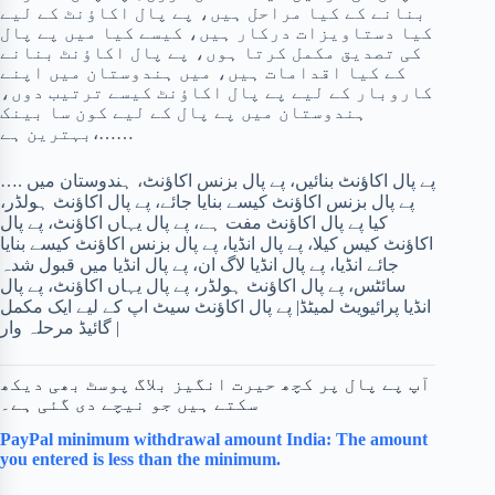
بنانے کے کیا مراحل ہیں، پے پال اکاؤنٹ کے لیے
کیا دستاویزات درکار ہیں، کیسے کیا میں پے پال
کی تصدیق مکمل کرتا ہوں، پے پال اکاؤنٹ بنانے
کے کیا اقدامات ہیں، میں ہندوستان میں اپنے
کاروبار کے لیے پے پال اکاؤنٹ کیسے ترتیب دوں،
ہندوستان میں پے پال کے لیے کون سا بینک
بہترین ہے،……
…. پے پال اکاؤنٹ بنائیں، پے پال بزنس اکاؤنٹ، ہندوستان میں
پے پال بزنس اکاؤنٹ کیسے بنایا جائے، پے پال اکاؤنٹ ہولڈر،
کیا پے پال اکاؤنٹ مفت ہے، پے پال یہاں اکاؤنٹ، پے پال
اکاؤنٹ کیس کیلا، پے پال انڈیا، پے پال بزنس اکاؤنٹ کیسے بنایا
جائے انڈیا، پے پال انڈیا لاگ ان، پے پال انڈیا میں قبول شدہ
سائٹس، پے پال اکاؤنٹ ہولڈر، پے پال یہاں اکاؤنٹ، پے پال
انڈیا پرائیویٹ لمیٹڈ| پے پال اکاؤنٹ سیٹ اپ کے لیے ایک مکمل
گائیڈ مرحلہ وار |
آپ پے پال پر کچھ حیرت انگیز بلاگ پوسٹ بھی دیکھ
سکتے ہیں جو نیچے دی گئی ہے۔
PayPal minimum withdrawal amount India: The amount
you entered is less than the minimum.