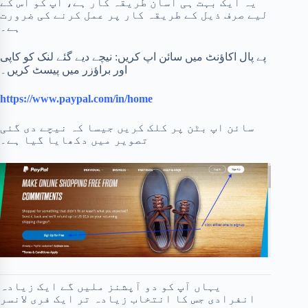
یہ ایک بہت ہی آسان طریقہ کار ہے، آپ کو اس کے
لیے صرف ذیل کے طریقہ کار پر عمل کرنے کی ضرورت
ہے۔
پے پال اکاؤنٹ میں سائن اپ کریں: نیچے دیے گئے لنک کو کاپی
اور براؤزر میں پیسٹ کریں۔
https://www.paypal.com/in/home
سائن اپ بٹن پر کلک کریں جیسا کہ نیچے دی گئی
تصویر میں دکھایا گیا ہے۔
یہاں آپ کو دو آپشنز ملیں گے ایک زیادہ
انفرادی جس کا انتخاب زیادہ تر ایک فری لانسر