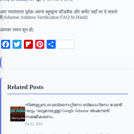
आप स्वतंत्रता पूर्वक अपना बहुमूल्य फीडबैक और कमेंट यहाँ पर दे सकते
है|Adsense Address Verification FAQ In Hindi|
आपका समय शुभ हो|
F
T
F
P
S
a
w
l
i
h
c
i
i
n
a
e
t
p
t
r
b
t
b
e
e
Related Posts
o
e
o
r
o
r
a
e
നിങ്ങളുടെ വെബ്‌സൈറ്റിനോ ബ്ലോഗിനോ വേണ്ടി
k
r
s
ഘട്ടം ഘട്ടമായുള്ള Google Adsense അക്കൗണ്ട്
d
t
സജ്ജീകരണം.
Jul 22, 2022