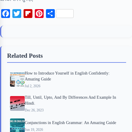
F
T
F
P
S
a
w
l
i
h
c
i
i
n
a
e
t
p
t
r
b
t
b
e
e
Related Posts
o
e
o
r
o
r
a
e
How to Introduce Yourself in English Confidently:
k
r
s
Amazing Guide
d
t
Jul 2, 2026
Till, Until, Upto, And By Differences And Example In
Hindi.
Dec 26, 2023
Conjunctions in English Grammar: An Amazing Guide
Jun 19, 2026