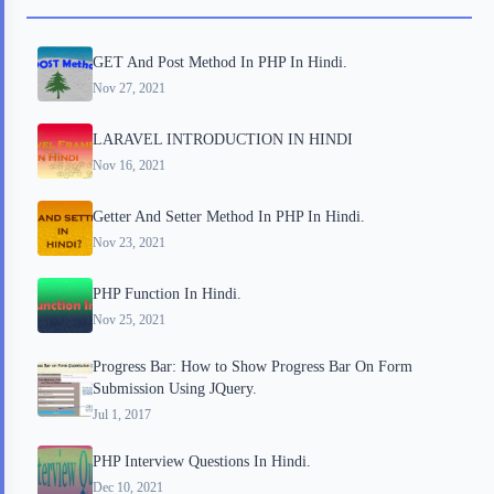
o
r
a
e
GET And Post Method In PHP In Hindi.
k
r
s
Nov 27, 2021
d
t
LARAVEL INTRODUCTION IN HINDI
Nov 16, 2021
Getter And Setter Method In PHP In Hindi.
Nov 23, 2021
PHP Function In Hindi.
Nov 25, 2021
Progress Bar: How to Show Progress Bar On Form
Submission Using JQuery.
Jul 1, 2017
PHP Interview Questions In Hindi.
Dec 10, 2021