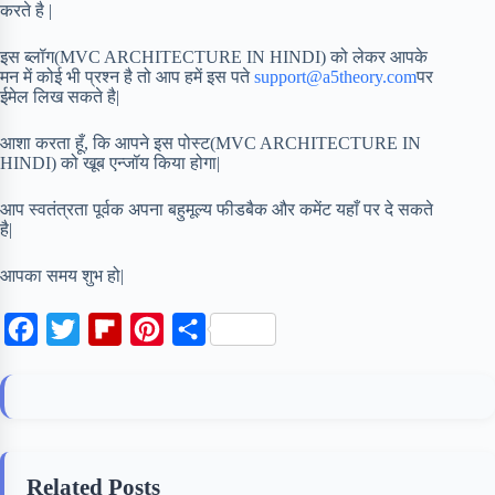
करते है |
इस ब्लॉग(MVC ARCHITECTURE IN HINDI) को लेकर आपके
मन में कोई भी प्रश्न है तो आप हमें इस पते
support@a5theory.com
पर
ईमेल लिख सकते है|
आशा करता हूँ, कि आपने इस पोस्ट(MVC ARCHITECTURE IN
HINDI) को खूब एन्जॉय किया होगा|
आप स्वतंत्रता पूर्वक अपना बहुमूल्य फीडबैक और कमेंट यहाँ पर दे सकते
है|
आपका समय शुभ हो|
F
T
F
P
S
a
w
l
i
h
c
i
i
n
a
e
t
p
t
r
b
t
b
e
e
Related Posts
o
e
o
r