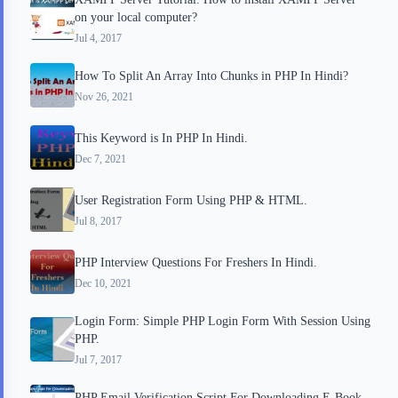
k
r
s
on your local computer?
d
t
Jul 4, 2017
How To Split An Array Into Chunks in PHP In Hindi?
Nov 26, 2021
This Keyword is In PHP In Hindi.
Dec 7, 2021
User Registration Form Using PHP & HTML.
Jul 8, 2017
PHP Interview Questions For Freshers In Hindi.
Dec 10, 2021
Login Form: Simple PHP Login Form With Session Using
PHP.
Jul 7, 2017
PHP Email Verification Script For Downloading E-Book.