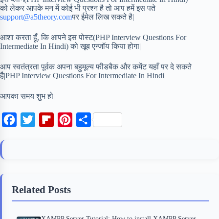
को लेकर आपके मन में कोई भी प्रश्न है तो आप हमें इस पते
support@a5theory.com
पर ईमेल लिख सकते है|
आशा करता हूँ, कि आपने इस पोस्ट(PHP Interview Questions For
Intermediate In Hindi) को खूब एन्जॉय किया होगा|
आप स्वतंत्रता पूर्वक अपना बहुमूल्य फीडबैक और कमेंट यहाँ पर दे सकते
है|PHP Interview Questions For Intermediate In Hindi|
आपका समय शुभ हो|
F
T
F
P
S
a
w
l
i
h
c
i
i
n
a
e
t
p
t
r
b
t
b
e
e
Related Posts
o
e
o
r
o
r
a
e
XAMPP Server Tutorial: How to install XAMPP Server