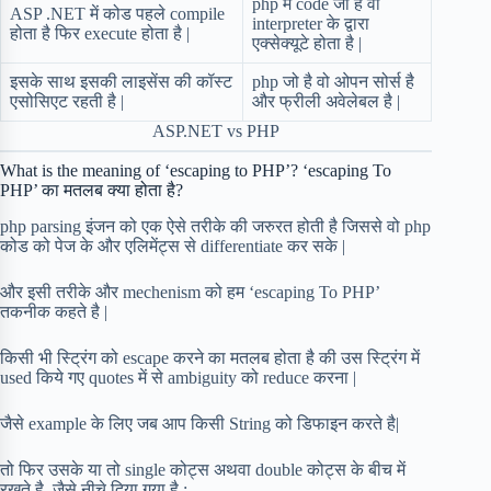
php में code जो है वो
ASP .NET में कोड पहले compile
interpreter के द्वारा
होता है फिर execute होता है |
एक्सेक्यूटे होता है |
इसके साथ इसकी लाइसेंस की कॉस्ट
php जो है वो ओपन सोर्स है
एसोसिएट रहती है |
और फ्रीली अवेलेबल है |
ASP.NET vs PHP
What is the meaning of ‘escaping to PHP’? ‘escaping To
PHP’ का मतलब क्या होता है?
php parsing इंजन को एक ऐसे तरीके की जरुरत होती है जिससे वो php
कोड को पेज के और एलिमेंट्स से differentiate कर सके |
और इसी तरीके और mechenism को हम ‘escaping To PHP’
तकनीक कहते है |
किसी भी स्ट्रिंग को escape करने का मतलब होता है की उस स्ट्रिंग में
used किये गए quotes में से ambiguity को reduce करना |
जैसे example के लिए जब आप किसी String को डिफाइन करते है|
तो फिर उसके या तो single कोट्स अथवा double कोट्स के बीच में
रखते है, जैसे नीचे दिया गया है :