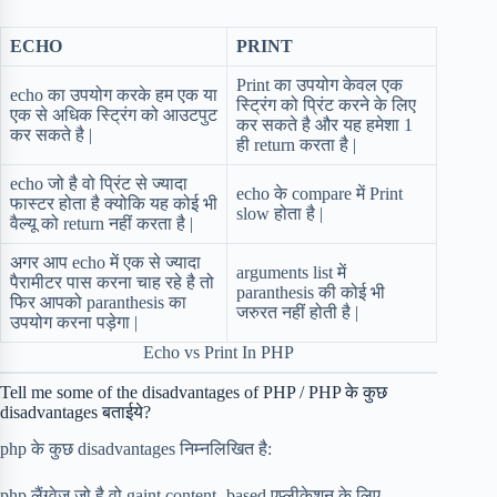
ECHO
PRINT
Print का उपयोग केवल एक
echo का उपयोग करके हम एक या
स्ट्रिंग को प्रिंट करने के लिए
एक से अधिक स्ट्रिंग को आउटपुट
कर सकते है और यह हमेशा 1
कर सकते है |
ही return करता है |
echo जो है वो प्रिंट से ज्यादा
echo के compare में Print
फास्टर होता है क्योकि यह कोई भी
slow होता है |
वैल्यू को return नहीं करता है |
अगर आप echo में एक से ज्यादा
arguments list में
पैरामीटर पास करना चाह रहे है तो
paranthesis की कोई भी
फिर आपको paranthesis का
जरुरत नहीं होती है |
उपयोग करना पड़ेगा |
Echo vs Print In PHP
Tell me some of the disadvantages of PHP / PHP के कुछ
disadvantages बताईये?
php के कुछ disadvantages निम्नलिखित है:
php लैंग्वेज जो है वो gaint content -based एप्लीकेशन के लिए