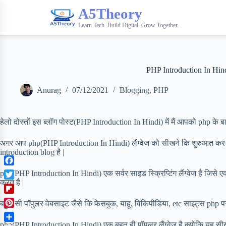
A5Theory
Learn Tech. Build Digital. Grow Together.
PHP Introduction In Hind
Anurag
07/12/2021
Blogging
,
PHP
हेलो दोस्तों इस ब्लॉग पोस्ट(PHP Introduction In Hindi) में मैं आपको php के बारे में
अगर आप php(PHP Introduction In Hindi) लैंग्वेज को सीखने कि शुरुआत कर 
introduction blog है |
F
php(PHP Introduction In Hindi) एक सर्वर साइड स्क्रिप्टिंग लैंग्वेज है जिसे ए
a
करते है |
T
c
w
F
e
बहुत सी पॉपुलर वेबसाइट जैसे कि फेसबुक, याहू, विकिपीडिया, etc साइट्स php प
i
l
b
P
t
i
o
i
php(PHP Introduction In Hindi) एक बहुत ही पॉपुलर लैंग्वेज है क्योकि यह सीखने 
t