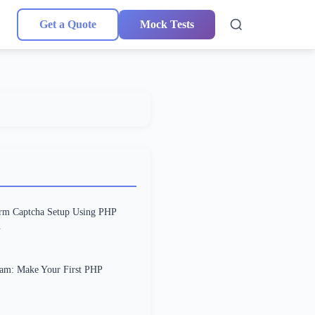
Get a Quote
Mock Tests
rm Captcha Setup Using PHP
.
am: Make Your First PHP