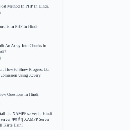
ost Method In PHP In Hindi.
1
rd is In PHP In Hindi.
it An Array Into Chunks in
ndi?
1
ar: How to Show Progress Bar
ubmission Using JQuery.
iew Questions In Hindi.
1
tall the XAMPP server in Hindi
erver क्या है?| XAMPP Server
all Karte Hain?