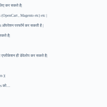
 लिए कर सकते है|
s (OpenCart , Magento etc) etc |
t ऑपरेशन परफॉर्म कर सकती है |
कते है|
|
ेल एप्लीकेशन ही डेवेलोप कर सकते है|
m )|
tes को…