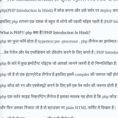
S
p
o
n
e
h
b
k
t
r
php(PHP Introduction In Hindi) में कोड करना और उसे सर्वर पर deploy करना
a
o
e
r
a
r
इसलिए php लगभग एक दशक से बहुत से लोगो की पहली चॉइस रहती है |PHP Int
e
r
e
d
s
What is PHP?/ php क्या है?/PHP Introduction In Hindi?
t
php का फुल फॉर्म होता है hypertext pre -processor . php लैंग्वेज का इस्ते
…वेब पेजेज और वेब एप्लीकेशन को डेवेलोप करने के लिए करते है | PHP Introdu
php के बारे में कुछ इम्पोर्टेन्ट पॉइंट्स जो आपको जानने जरुरी है वो निम्नलिखित है:
php जो है वो एक इंटरप्रेटेड लैंग्वेज है इसलिए इसमें compiler की जरुरत नहीं होती
php कोड को रन और एक्सेक्यूटे करने के लिए हमें एक वेब सर्वर की जरुरत होती है
php एक सर्वर साइड स्क्रिप्टिंग लैंग्वेज है इसका मतलब यह होता है कि php कोड सर्व
और फिर उसका रिजल्ट जो है वो ब्राउज़र पर plain HTML फॉर्मेट में दिखता है |