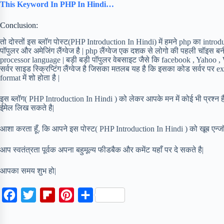
This Keyword In PHP In Hindi…
Conclusion:
तो दोस्तों इस ब्लॉग पोस्ट(PHP Introduction In Hindi) में हमने php का int
पॉपुलर और अमेजिंग लैंग्वेज है | php लैंग्वेज एक दशक से लोगो की पहली चॉइस बनी
processor language | बड़ी बड़ी पॉपुलर वेबसाइट जैसे कि facebook , Yahoo , 
सर्वर साइड स्क्रिप्टिंग लैंग्वेज है जिसका मतलब यह है कि इसका कोड सर्वर पर 
format में शो होता है |
इस ब्लॉग( PHP Introduction In Hindi ) को लेकर आपके मन में कोई भी प्रश्न ह
ईमेल लिख सकते है|
आशा करता हूँ, कि आपने इस पोस्ट( PHP Introduction In Hindi ) को खूब एन्ज
आप स्वतंत्रता पूर्वक अपना बहुमूल्य फीडबैक और कमेंट यहाँ पर दे सकते है|
आपका समय शुभ हो|
F
T
F
P
S
a
w
l
i
h