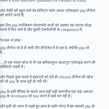
सकते है |PHP Interview Questions For Freshers In Hindi|
आप देखेंगे की बहुत सारे वेब होसिटंग सर्वर अथवा प्रोवाइडर php लैंग्वेज
को सपोर्ट करते है|
इस लिए php एप्लीकेशन डेवलपमेंट वालों को अक्सर यह प्लान्स थोड़ा
सस्ते में मिल जाते है और दूसरी टेक्नोलॉजी के comparison में|
Scope of php :
php लैंग्वेज जो है वो सभी टॉप लैंग्वेजेज में से एक है, क्योकि php जो
है…
…वो एक स्माल कोड से भी एक इम्पैक्टफुल आउटपुट प्रोवाइड करने की
एबिलिटी रखती है |
और पिछले कुछ सालो में इंडस्ट्री को ऐसे ही efficient लैंग्वेज की खोज
थी जो php के साथ पूरी हो गयी थी |
php के इसी मैजिक के चलते आज बड़ी बड़ी कम्पनीज एक बड़ा अमाउंट
php के developers को hire करने में खर्च कर रही है |
और इसी को ध्यान में रखते हुए आज के ब्लॉग पोस्ट में हम आपको php के