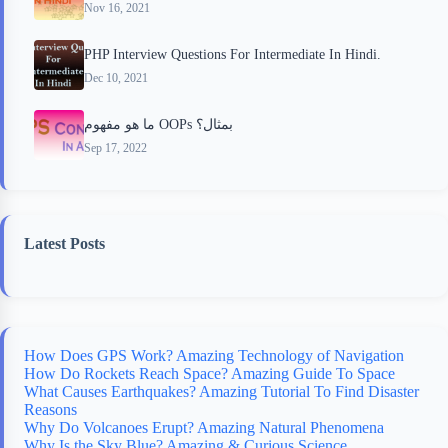
Nov 16, 2021
PHP Interview Questions For Intermediate In Hindi.
Dec 10, 2021
ما هو مفهوم OOPs بمثال؟
Sep 17, 2022
Latest Posts
How Does GPS Work? Amazing Technology of Navigation
How Do Rockets Reach Space? Amazing Guide To Space
What Causes Earthquakes? Amazing Tutorial To Find Disaster
Reasons
Why Do Volcanoes Erupt? Amazing Natural Phenomena
Why Is the Sky Blue? Amazing & Curious Science