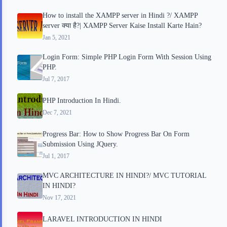
o
r
a
e
How to install the XAMPP server in Hindi ?/ XAMPP
k
r
s
server क्या है?| XAMPP Server Kaise Install Karte Hain?
d
t
Jan 5, 2021
Login Form: Simple PHP Login Form With Session Using
PHP.
Jul 7, 2017
PHP Introduction In Hindi.
Dec 7, 2021
Progress Bar: How to Show Progress Bar On Form
Submission Using JQuery.
Jul 1, 2017
MVC ARCHITECTURE IN HINDI?/ MVC TUTORIAL
IN HINDI?
Nov 17, 2021
LARAVEL INTRODUCTION IN HINDI