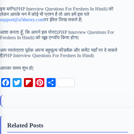
इस ब्लॉग(PHP Interview Questions For Freshers In Hindi) को
लेकर आपके मन में कोई भी प्रश्न है तो आप हमें इस पते
support@a5theory.com
पर ईमेल लिख सकते है|
आशा करता हूँ, कि आपने इस पोस्ट(PHP Interview Questions For
Freshers In Hindi) को खूब एन्जॉय किया होगा|
आप स्वतंत्रता पूर्वक अपना बहुमूल्य फीडबैक और कमेंट यहाँ पर दे सकते
है|PHP Interview Questions For Freshers In Hindi|
आपका समय शुभ हो|
F
T
F
P
S
a
w
l
i
h
c
i
i
n
a
e
t
p
t
r
b
t
b
e
e
Related Posts
o
e
o
r