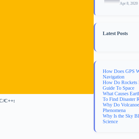
Apr 8, 2020
Latest Posts
How Does GPS Wo
Navigation
How Do Rockets 
Guide To Space
What Causes Eart
To Find Disaster 
 C/C++:
Why Do Volcanoes
Phenomena
Why Is the Sky B
Science