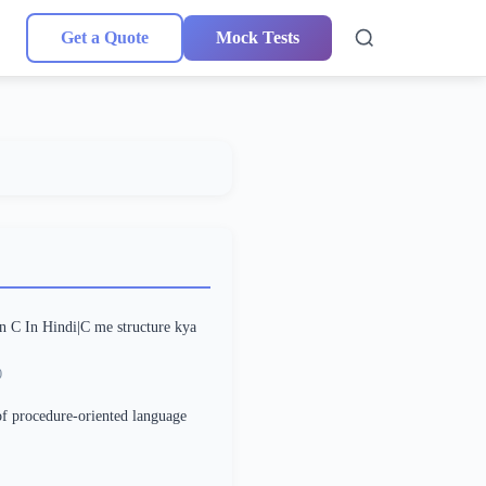
Get a Quote
Mock Tests
In C In Hindi|C me structure kya
0
f procedure-oriented language