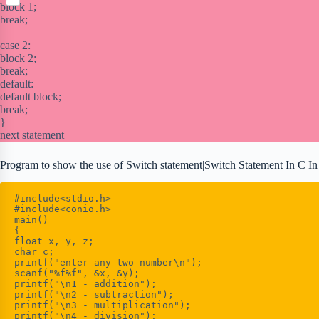
S
p
block 1;
o
n
e
h
b
break;
k
t
r
a
o
e
r
case 2:
a
r
block 2;
e
r
e
break;
d
s
default:
t
default block;
break;
}
next statement
Program to show the use of Switch statement|Switch Statement In C In
#include<stdio.h>

#include<conio.h>

main()

{

float x, y, z;

char c;

printf("enter any two number\n");

scanf("%f%f", &x, &y);

printf("\n1 - addition");

printf("\n2 - subtraction");

printf("\n3 - multiplication");

printf("\n4 - division");
