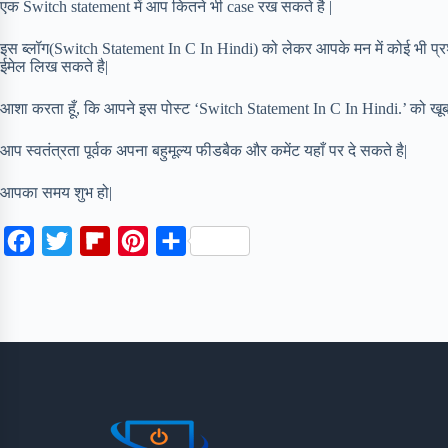
एक Switch statement में आप कितने भी case रख सकते है |
इस ब्लॉग(Switch Statement In C In Hindi) को लेकर आपके मन में कोई भी प्रश
ईमेल लिख सकते है|
आशा करता हूँ, कि आपने इस पोस्ट ‘Switch Statement In C In Hindi.’ को खूब
आप स्वतंत्रता पूर्वक अपना बहुमूल्य फीडबैक और कमेंट यहाँ पर दे सकते है|
आपका समय शुभ हो|
F
T
F
P
S
a
w
l
i
h
c
i
i
n
a
e
t
p
t
r
b
t
b
e
e
o
e
o
r
o
r
a
e