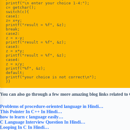
printf("\n enter your choice 1-4:");

c= getchar();

switch(c){

case1:

z= x+y;

printf("result = %f", &z);

break;

case2:

z = x-y;

printf("result = %f", &z);

case3: 

z = x*y;

printf("result = %f", &z);

case4: 

z = x/y;

printf("%f", &z);

default;

printf("your choice is not correct\n");

}}
You can also go through a few more amazing blog links related to
Problems of procedure-oriented language in Hindi…
This Pointer In C++ In Hindi…
how to learn c language easily…
C Language Interview Question In Hindi…
Looping In C In Hindi…