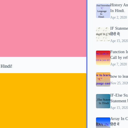
History An
In Hindi.
Apr 2, 2020
IF Stateme
हिंदी में|
Apr 15, 202
Function I
Call by ref
Apr 7, 2020
 Hindi!
how to lea
Nov 25, 202
IF-Else St
Statement हिं
Apr 15, 202
Array In C
हिंदी में