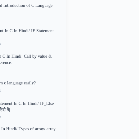
d Introduction of C Language
nt In C In Hindi/ IF Statement
0
n C In Hindi: Call by value &
erence.
rn c language easily?
0
atement In C In Hindi/ IF_Else
दी में|
0
 In Hindi/ Types of array/ array