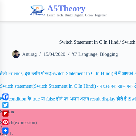
A5Theory
Learn Tech. Build Digital. Grow Together.
Switch Statement In C In Hindi/ Switch St
Anurag
15/04/2020
'C' Language
,
Blogging
हेलो Friends, इस ब्लॉग पोस्ट(Switch Statement In C In Hindi) में मैं आपको
Switch statement(Switch Statement In C In Hindi) का use एक साथ एक से 
तथा condition के true या false होने पर अलग अलग result display होते है |S
F
a
T
Syntax
:
c
w
F
e
Switch(expression)
i
l
b
{
P
t
i
o
case 1:
i
t