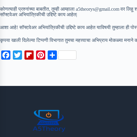
कोणत्याही प्रश्नांच्या बाबतीत, तुम्ही आम्हाला a5theorys@gmail.com वर लिहू
सॉफ्टवेअर अभियांत्रिकीची उद्दिष्टे काय आहेत|
आशा आहे! सॉफ्टवेअर अभियांत्रिकीची उद्दिष्टे काय आहेत याविषयी तुम्हाला ही 
कृपया खाली दिलेल्या टिप्पणी विभागात तुमचा महत्त्वाचा अभिप्राय मोकळ्या मनाने 
F
T
F
P
S
a
w
l
i
h
c
i
i
n
a
e
t
p
t
r
b
t
b
e
e
o
e
o
r
o
r
a
e
k
r
s
d
t