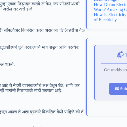
 पुन्हा एकदा डिझाइन करावे लागेल. जर सॉफ्टवेअरची
How Do an Electr
ी असेल तर असे होते.
Work? Amazing G
How Is Electricit
of Electricity
हकासाठी सॉफ्टवेअर विकसित करत असताना डिलिव्हरीचा वेळ
्धतशीरपणे पूर्ण प्रकल्पाचे भाग पाडून आणि प्रत्येक
📬 
जाऊ शकते.
Get weekly tec
हे ते नेहमी वापरकर्त्यांचे लक्ष वेधून घेते. आणि जर
📧 Sub
ही मार्गांनी मिळण्याची मोठी शक्यता आहे.
े म्हणून आपण ते अशा प्रकारे विकसित केले पाहिजे की ते