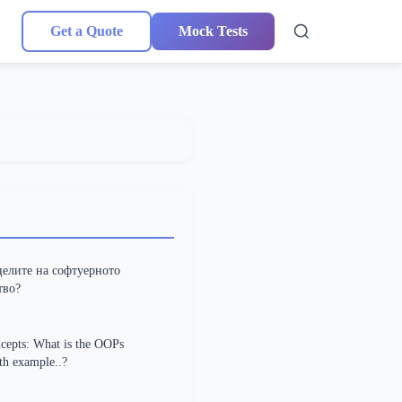
Get a Quote
Mock Tests
целите на софтуерното
тво?
epts: What is the OOPs
th example..?