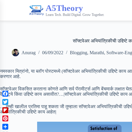
A5Theory
Learn Tech. Build Digital. Grow Together.
सॉफ्टवेअर अभियांत्रिकीची उद्दिष्टे
Anurag
06/09/2022
Blogging
,
Marathi
,
Software-Eng
नमस्कार मित्रांनो, या ब्लॉग पोस्टमध्ये (सॉफ्टवेअर अभियांत्रिकीची उद्दिष्टे काय आहे
करणार आहे.
सॉफ्टवेअर विकसित करताना कोणते आणि सर्व पॅरामीटर्स आणि बेंचमार्क लक्षात घे
वैशिष्ट्ये किंवा उद्दिष्टे काय असावीत?…|सॉफ्टवेअर अभियांत्रिकीची उद्दिष्टे काय 
F
a
… तुम्ही खालील प्रतिमा पाहू शकता जी तुम्हाला सॉफ्टवेअर अभियांत्रिकीची उद्दि
T
c
अभियांत्रिकीची उद्दिष्टे काय आहेत|
w
F
e
i
l
b
P
t
i
o
i
t