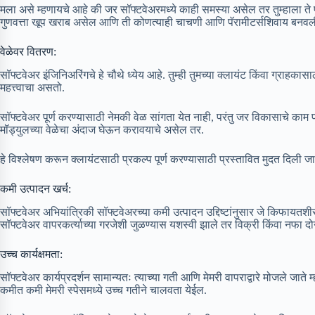
मला असे म्हणायचे आहे की जर सॉफ्टवेअरमध्ये काही समस्या असेल तर तुम्हाला ते
गुणवत्ता खूप खराब असेल आणि ती कोणत्याही चाचणी आणि पॅरामीटर्सशिवाय बनवल
वेळेवर वितरण:
सॉफ्टवेअर इंजिनिअरिंगचे हे चौथे ध्येय आहे. तुम्ही तुमच्या क्लायंट किंवा ग्रा
महत्त्वाचा असतो.
सॉफ्टवेअर पूर्ण करण्यासाठी नेमकी वेळ सांगता येत नाही, परंतु जर विकासाचे काम पद
मॉड्युलच्या वेळेचा अंदाज घेऊन करावयाचे असेल तर.
हे विश्लेषण करून क्लायंटसाठी प्रकल्प पूर्ण करण्यासाठी प्रस्तावित मुदत दिली 
कमी उत्पादन खर्च:
सॉफ्टवेअर अभियांत्रिकी सॉफ्टवेअरच्या कमी उत्पादन उद्दिष्टांनुसार जे किफायतशीर आ
सॉफ्टवेअर वापरकर्त्याच्या गरजेशी जुळण्यास यशस्वी झाले तर विक्री किंवा नफा दोन्
उच्च कार्यक्षमता:
सॉफ्टवेअर कार्यप्रदर्शन सामान्यतः त्याच्या गती आणि मेमरी वापराद्वारे मोजले जात
कमीत कमी मेमरी स्पेसमध्ये उच्च गतीने चालवता येईल.