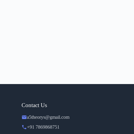
Contact Us
a5theorys@gmail.com
+91 7869868751