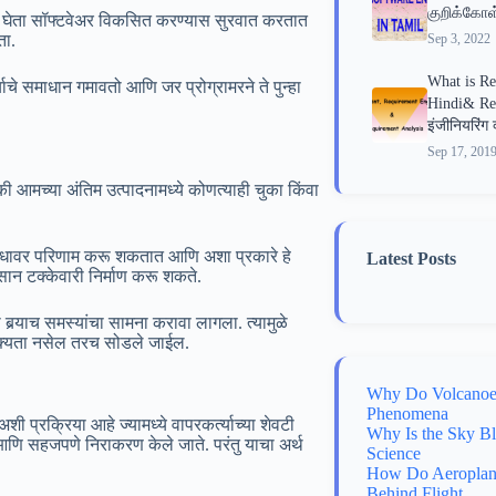
குறிக்கோ
 न घेता सॉफ्टवेअर विकसित करण्यास सुरवात करतात
ता.
Sep 3, 2022
What is Re
्याचे समाधान गमावतो आणि जर प्रोग्रामरने ते पुन्हा
Hindi& Requ
इंजीनियरिंग क
Sep 17, 201
ते की आमच्या अंतिम उत्पादनामध्ये कोणत्याही चुका किंवा
बंधावर परिणाम करू शकतात आणि अशा प्रकारे हे
Latest Posts
ान टक्केवारी निर्माण करू शकते.
 बर्‍याच समस्यांचा सामना करावा लागला. त्यामुळे
 शक्यता नसेल तरच सोडले जाईल.
Why Do Volcanoes
Phenomena
 अशी प्रक्रिया आहे ज्यामध्ये वापरकर्त्याच्या शेवटी
Why Is the Sky B
णि सहजपणे निराकरण केले जाते. परंतु याचा अर्थ
Science
How Do Aeroplane
Behind Flight