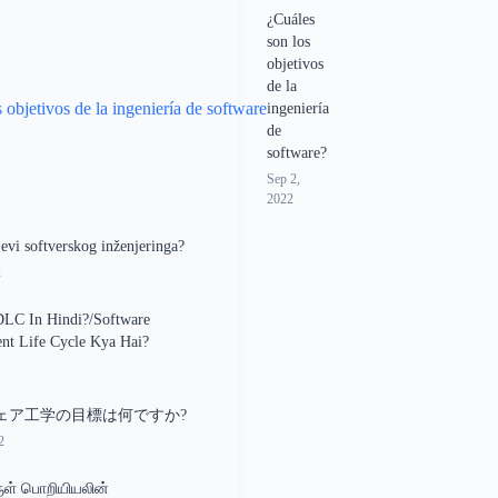
¿Cuáles
son los
objetivos
de la
ingeniería
de
software?
Sep 2,
2022
jevi softverskog inženjeringa?
2
DLC In Hindi?/Software
nt Life Cycle Kya Hai?
ェア工学の目標は何ですか?
2
ள் பொறியியலின்