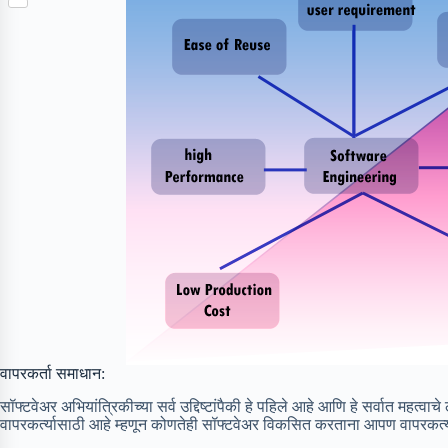
S
p
o
n
e
h
b
k
t
r
a
o
e
r
a
r
e
r
e
d
s
t
वापरकर्ता समाधान:
सॉफ्टवेअर अभियांत्रिकीच्या सर्व उद्दिष्टांपैकी हे पहिले आहे आणि हे सर्वात महत्वाच
वापरकर्त्यासाठी आहे म्हणून कोणतेही सॉफ्टवेअर विकसित करताना आपण वापरकर्त्याच