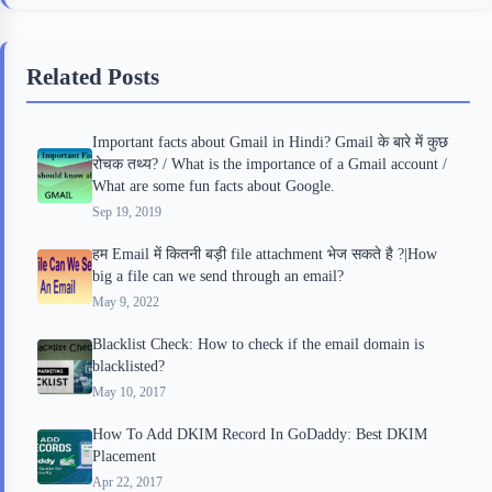
e
t
p
t
r
b
t
b
e
e
Related Posts
o
e
o
r
o
r
a
e
Important facts about Gmail in Hindi? Gmail के बारे में कुछ
k
r
s
रोचक तथ्य? / What is the importance of a Gmail account /
d
t
What are some fun facts about Google.
Sep 19, 2019
हम Email में कितनी बड़ी file attachment भेज सकते है ?|How
big a file can we send through an email?
May 9, 2022
Blacklist Check: How to check if the email domain is
blacklisted?
May 10, 2017
How To Add DKIM Record In GoDaddy: Best DKIM
Placement
Apr 22, 2017