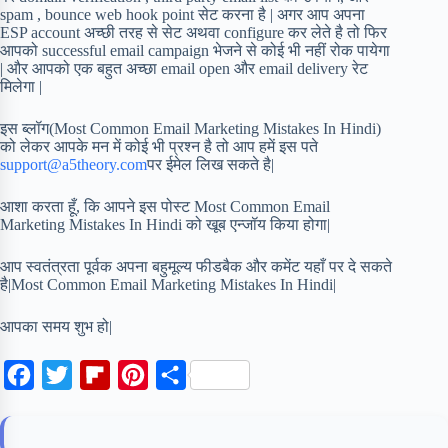
spam , bounce web hook point सेट करना है | अगर आप अपना
ESP account अच्छी तरह से सेट अथवा configure कर लेते है तो फिर
आपको successful email campaign भेजने से कोई भी नहीं रोक पायेगा
| और आपको एक बहुत अच्छा email open और email delivery रेट
मिलेगा |
इस ब्लॉग(Most Common Email Marketing Mistakes In Hindi)
को लेकर आपके मन में कोई भी प्रश्न है तो आप हमें इस पते
support@a5theory.com
पर ईमेल लिख सकते है|
आशा करता हूँ, कि आपने इस पोस्ट Most Common Email
Marketing Mistakes In Hindi को खूब एन्जॉय किया होगा|
आप स्वतंत्रता पूर्वक अपना बहुमूल्य फीडबैक और कमेंट यहाँ पर दे सकते
है|Most Common Email Marketing Mistakes In Hindi|
आपका समय शुभ हो|
F
T
F
P
S
a
w
l
i
h
c
i
i
n
a