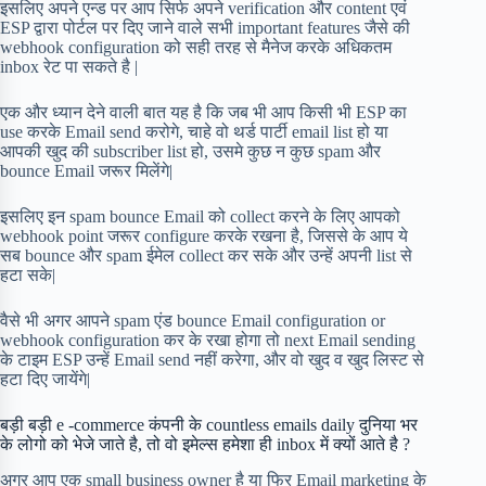
इसलिए अपने एन्ड पर आप सिर्फ अपने verification और content एवं
ESP द्वारा पोर्टल पर दिए जाने वाले सभी important features जैसे की
webhook configuration को सही तरह से मैनेज करके अधिकतम
inbox रेट पा सकते है |
एक और ध्यान देने वाली बात यह है कि जब भी आप किसी भी ESP का
use करके Email send करोगे, चाहे वो थर्ड पार्टी email list हो या
आपकी खुद की subscriber list हो, उसमे कुछ न कुछ spam और
bounce Email जरूर मिलेंगे|
इसलिए इन spam bounce Email को collect करने के लिए आपको
webhook point जरूर configure करके रखना है, जिससे के आप ये
सब bounce और spam ईमेल collect कर सके और उन्हें अपनी list से
हटा सके|
वैसे भी अगर आपने spam एंड bounce Email configuration or
webhook configuration कर के रखा होगा तो next Email sending
के टाइम ESP उन्हें Email send नहीं करेगा, और वो खुद व खुद लिस्ट से
हटा दिए जायेंगे|
बड़ी बड़ी e -commerce कंपनी के countless emails daily दुनिया भर
के लोगो को भेजे जाते है, तो वो इमेल्स हमेशा ही inbox में क्यों आते है ?
अगर आप एक small business owner है या फिर Email marketing के