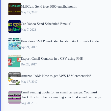
MailGun: Send free 5000 emails/month.
k
r
s
May 25, 2017
d
t
Can Yahoo Send Scheduled Emails?
May 7, 2022
How does SMTP work step by step: An Ultimate Guide
Apr 21, 2017
Export Gmail Contacts in a CSV using PHP.
Dec 23, 2017
Amazon IAM: How to get AWS IAM credentials?
May 17, 2017
Email sending quota for an email campaign: You must
check this limit before sending your first email campaign.
Aug 28, 2019