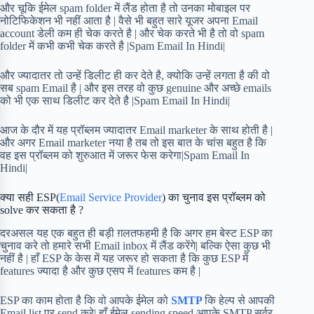
और चूकि ईमेल spam folder में लैंड होता है तो उनका मोबाइल पर
नोटिफिकेशन भी नहीं आता है | वैसे भी बहुत सारे यूजर अपना Email
account डेली कम ही चेक करते है | और चेक करते भी है तो वो spam
folder में कभी कभी चेक करते है |Spam Email In Hindi|
और ज्यादातर तो उन्हें डिलीट ही कर देते है, क्योकि उन्हें लगता है की वो
सब spam Email है | और इस तरह वो कुछ genuine और अच्छे emails
को भी एक साथ डिलीट कर देते है |Spam Email In Hindi|
आज के दौर में यह प्रॉब्लम ज्यादातर Email marketer के साथ होती है |
और अगर Email marketer नया है तब तो इस बात के चांस बहुत है कि
वह इस प्रॉब्लम को शुरुआत में जरूर फेस करेगा|Spam Email In
Hindi|
क्या सही ESP(
Email Service Provider
) का चुनाव इस प्रॉब्लम को
solve कर सकता है ?
दरअसल यह एक बहुत ही बड़ी ग़लतफहमी है कि अगर हम बेस्ट ESP का
चुनाव करे तो हमारे सभी Email inbox में लैंड करेंगे| बल्कि ऐसा कुछ भी
नहीं है | हाँ ESP के केस में यह जरूर हो सकता है कि कुछ ESP में
features ज्यादा है और कुछ एसप में features कम है |
ESP का काम होता है कि वो आपके ईमेल को
SMTP
कि हेल्प से आपकी
Email list पर send करे| हाँ ईमेल sending speed आपके SMTP सर्वर