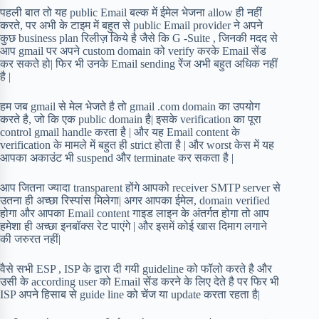
पहली बात तो यह public Email बल्क में ईमेल भेजना allow ही नहीं
करते, पर अभी के टाइम में बहुत से public Email provider ने अपने
कुछ business plan रिलीज़ किये है जैसे कि G -Suite , जिनकी मदद से
आप gmail पर अपने custom domain को verify करके Email सेंड
कर सकते हो| फिर भी उनके Email sending रेंज अभी बहुत अधिक नहीं
है |
हम जब gmail से मेल भेजते है तो gmail .com domain का उपयोग
करते है, जो कि एक public domain है| इसके verification का पूरा
control gmail handle करता है | और यह Email content के
verification के मामले में बहुत ही strict होता है | और worst केस में यह
आपका अकाउंट भी suspend और terminate कर सकता है |
आप जितना ज्यादा transparent होंगे आपको receiver SMTP server से
उतना ही अच्छा रिस्पांस मिलेगा| अगर आपका ईमेल, domain verified
होगा और आपका Email content गाइड लाइन के अंतर्गत होगा तो आप
हमेशा ही अच्छा इनबॉक्स रेट पाएंगे | और इसमें कोई खास दिमाग लगाने
की जरुरत नहीं|
वैसे सभी ESP , ISP के द्वारा दी गयी guideline को फॉलो करते है और
उसी के according user को Email सेंड करने के लिए देते है पर फिर भी
ISP अपने हिसाब से guide line को चेंज या update करता रहता है|