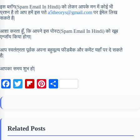
इस ब्लॉग(Spam Email In Hindi) को लेकर आपके मन में कोई भी
प्रश्न है तो आप हमें इस पते
a5theorys@gmail.com
पर ईमेल लिख
सकते है|
आशा करता हूँ, कि आपने इस पोस्ट(Spam Email In Hindi) को खूब
एन्जॉय किया होगा|
आप स्वतंत्रता पूर्वक अपना बहुमूल्य फीडबैक और कमेंट यहाँ पर दे सकते
है|
आपका समय शुभ हो|
F
T
F
P
S
a
w
l
i
h
c
i
i
n
a
e
t
p
t
r
b
t
b
e
e
Related Posts
o
e
o
r
o
r
a
e