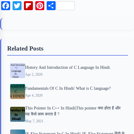
F
T
F
P
S
a
w
l
i
h
c
i
i
n
a
e
t
p
t
r
b
t
b
e
e
Related Posts
o
e
o
r
o
r
a
e
History And Introduction of C Language In Hindi.
k
r
s
Apr 2, 2020
d
t
Fundamentals Of C In Hindi/ What is C language?
Apr 4, 2020
This Pointer In C++ In Hindi|This pointer क्या होता है और
यह कैसे काम करता है ?
May 7, 2021
IF-Else Statement In C In Hindi/ IF_Else Statement हिंदी में|