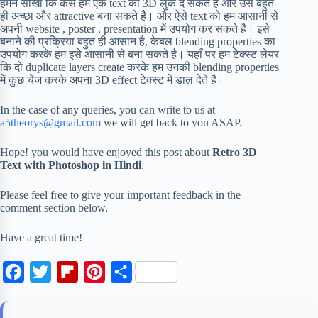
हमने सीखा कि कैसे हम एक text को 3D लुक दे सकते है और उसे बहुत
ही अच्छा और attractive बना सकते है। और ऐसे text को हम आसानी से
अपनी website , poster , presentation में उपयोग कर सकते है। इसे
बनाने की प्रक्रिया बहुत ही आसान है, केबल blending properties का
उपयोग करके हम इसे आसानी से बना सकते है। यहाँ पर हम टेक्स्ट लेयर
कि दो duplicate layers create करके हम उनकी blending properties
में कुछ चेंज करके अपना 3D effect टेक्स्ट में डाल देते है।
In the case of any queries, you can write to us at
a5theorys@gmail.com
we will get back to you ASAP.
Hope! you would have enjoyed this post about
Retro 3D
Text with Photoshop in Hindi
.
Please feel free to give your important feedback in the
comment section below.
Have a great time!
F
T
F
P
S
a
w
l
i
h
c
i
i
n
a