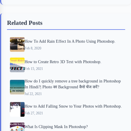
e
t
p
t
r
b
t
b
e
e
Related Posts
o
e
o
r
o
r
a
e
How To Add Rain Effect In A Photo Using Photoshop.
k
r
s
Feb 8, 2020
d
t
How to Create Retro 3D Text with Photoshop.
Feb 15, 2021
How do I quickly remove a tree background in Photoshop
In Hindi?| Photo का Background कैसे चेंज करें?
Jul 22, 2021
How to Add Falling Snow to Your Photos with Photoshop.
Feb 27, 2021
What Is Clipping Mask In Photoshop?