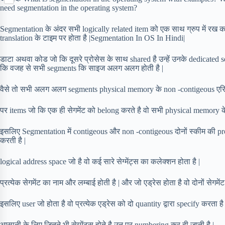
S
p
o
n
need segmentation in the operating system?
e
h
b
k
t
r
a
o
e
Segmentation के अंदर सभी logically related item को एक साथ ग्रुप में रख
r
a
r
translation के टाइम पर होता है |Segmentation In OS In Hindi|
e
r
e
d
s
डाटा अथवा कोड जो कि दूसरे प्रोसेस के साथ shared है उन्हें उनके dedicated se
t
कि वजह से सभी segments कि साइज अलग अलग होती है |
वैसे तो सभी अलग अलग segments physical memory के non -contigeous एरिय
पर items जो कि एक ही सेगमेंट को belong करते है वो सभी physical memory के co
इसलिए Segmentation में contigeous और non -contigeous दोनों स्कीम की p
करती है |
logical address space जो है वो कई सारे सेग्मेंट्स का कलेक्शन होता है |
प्रत्येक सेगमेंट का नाम और लम्बाई होती है | और जो एड्रेस होता है वो दोनों सेगम
इसलिए user जो होता है वो प्रत्येक एड्रेस को दो quantity द्वारा specify करता 
आसानी के लिए जितने भी सेग्मेंट्स होते है उन पर numbering कर दी जाती है |