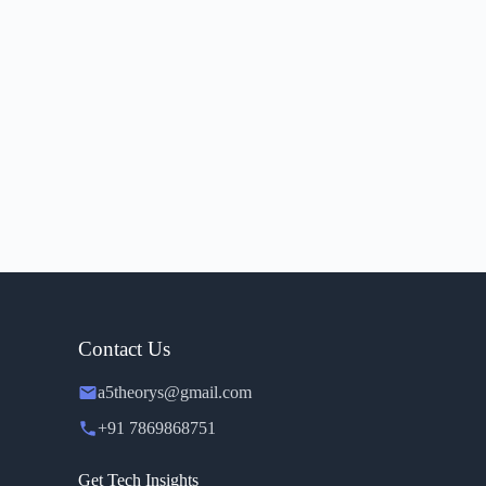
Contact Us
a5theorys@gmail.com
+91 7869868751
Get Tech Insights