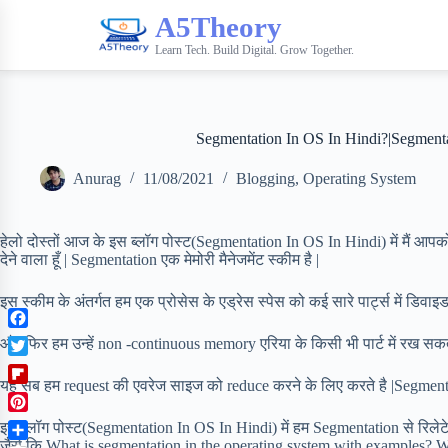
A5Theory
Learn Tech. Build Digital. Grow Together.
Segmentation In OS In Hindi?|Segmentati
Anurag
11/08/2021
Blogging
,
Operating System
हेलो दोस्तों आज के इस ब्लॉग पोस्ट(Segmentation In OS In Hindi) में मैं आपको S
देने वाला हूँ | Segmentation एक मेमोरी मैनेजमेंट स्कीम है |
इस स्कीम के अंतर्गत हम एक प्रोसेस के एड्रेस स्पेस को कई सारे पार्ट्स में डिव
F
और फिर हम उन्हें non -continuous memory एरिया के किसी भी पार्ट में रख सक
a
T
c
यह सब हम request की एवरेज साइज को reduce करने के लिए करते है |Segment
w
F
e
i
l
b
P
t
इस ब्लॉग पोस्ट(Segmentation In OS In Hindi) में हम Segmentation से रिलेट
i
o
i
जैसे कि What is segmentation in the operating system with examples?
t