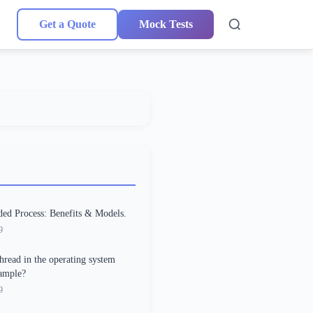
Get a Quote
Mock Tests
ded Process: Benefits & Models.
9
thread in the operating system
ample?
9