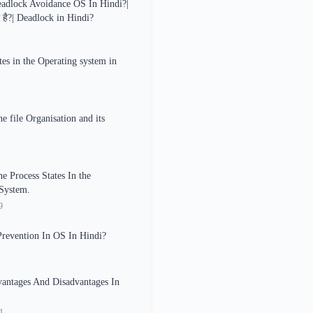
adlock Avoidance OS In Hindi?|
 है?| Deadlock in Hindi?
tes in the Operating system in
e file Organisation and its
he Process States In the
System.
9
revention In OS In Hindi?
antages And Disadvantages In
1