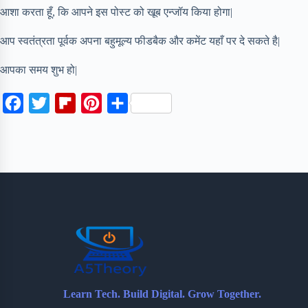
आशा करता हूँ, कि आपने इस पोस्ट को खूब एन्जॉय किया होगा|
आप स्वतंत्रता पूर्वक अपना बहुमूल्य फीडबैक और कमेंट यहाँ पर दे सकते है|
आपका समय शुभ हो|
F
T
F
P
S
a
w
l
i
h
c
i
i
n
a
e
t
p
t
r
b
t
b
e
e
o
e
o
r
o
r
a
e
k
r
s
d
t
Learn Tech. Build Digital. Grow Together.