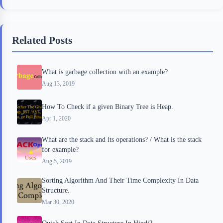
e
t
p
t
r
b
t
b
e
e
Related Posts
o
e
o
r
o
r
a
e
What is garbage collection with an example?
k
r
s
Aug 13, 2019
d
t
How To Check if a given Binary Tree is Heap.
Apr 1, 2020
What are the stack and its operations? / What is the stack
for example?
Aug 5, 2019
Sorting Algorithm And Their Time Complexity In Data
Structure.
Mar 30, 2020