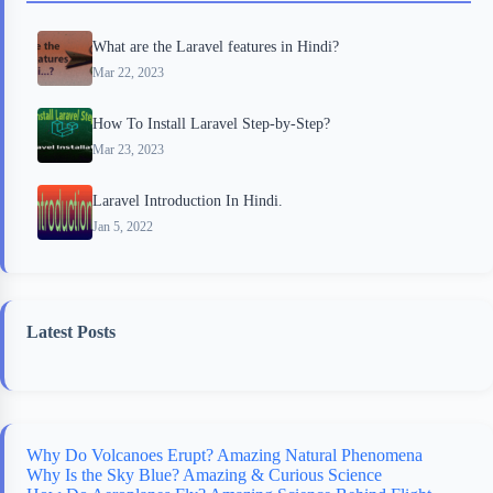
o
r
a
e
What are the Laravel features in Hindi?
k
r
s
Mar 22, 2023
d
t
How To Install Laravel Step-by-Step?
Mar 23, 2023
Laravel Introduction In Hindi.
Jan 5, 2022
Latest Posts
Why Do Volcanoes Erupt? Amazing Natural Phenomena
Why Is the Sky Blue? Amazing & Curious Science