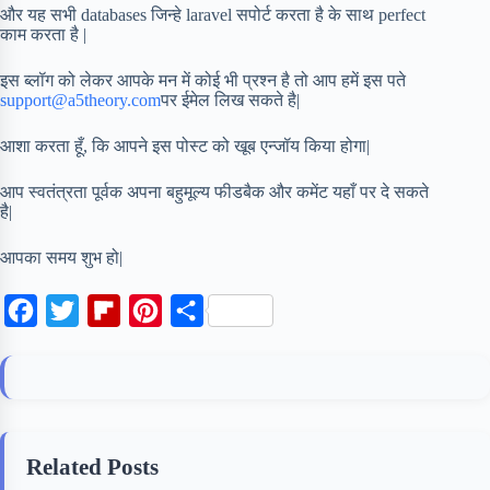
और यह सभी databases जिन्हे laravel सपोर्ट करता है के साथ perfect
काम करता है |
इस ब्लॉग को लेकर आपके मन में कोई भी प्रश्न है तो आप हमें इस पते
support@a5theory.com
पर ईमेल लिख सकते है|
आशा करता हूँ, कि आपने इस पोस्ट को खूब एन्जॉय किया होगा|
आप स्वतंत्रता पूर्वक अपना बहुमूल्य फीडबैक और कमेंट यहाँ पर दे सकते
है|
आपका समय शुभ हो|
F
T
F
P
S
a
w
l
i
h
c
i
i
n
a
e
t
p
t
r
b
t
b
e
e
Related Posts
o
e
o
r